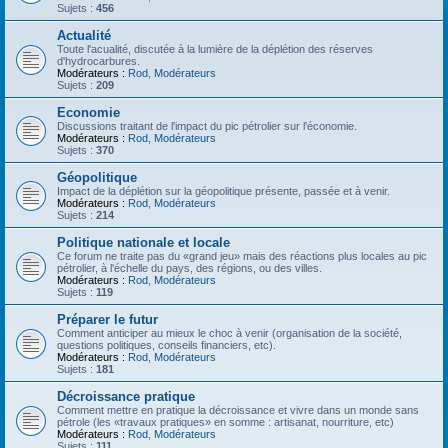
Sujets :
456
Actualité
Toute l'acualité, discutée à la lumière de la déplétion des réserves
d'hydrocarbures.
Modérateurs :
Rod
,
Modérateurs
Sujets :
209
Economie
Discussions traitant de l'impact du pic pétrolier sur l'économie.
Modérateurs :
Rod
,
Modérateurs
Sujets :
370
Géopolitique
Impact de la déplétion sur la géopolitique présente, passée et à venir.
Modérateurs :
Rod
,
Modérateurs
Sujets :
214
Politique nationale et locale
Ce forum ne traite pas du «grand jeu» mais des réactions plus locales au pic
pétrolier, à l'échelle du pays, des régions, ou des villes.
Modérateurs :
Rod
,
Modérateurs
Sujets :
119
Préparer le futur
Comment anticiper au mieux le choc à venir (organisation de la société,
questions politiques, conseils financiers, etc).
Modérateurs :
Rod
,
Modérateurs
Sujets :
181
Décroissance pratique
Comment mettre en pratique la décroissance et vivre dans un monde sans
pétrole (les «travaux pratiques» en somme : artisanat, nourriture, etc)
Modérateurs :
Rod
,
Modérateurs
Sujets :
111