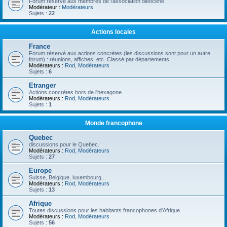
Forum réservé aux membres de l'association oléocène
Modérateur :
Modérateurs
Sujets :
22
Actions locales
France
Forum réservé aux actions concrètes (les discussions sont pour un autre
forum) : réunions, affiches, etc. Classé par départements.
Modérateurs :
Rod
,
Modérateurs
Sujets :
6
Etranger
Actions concrètes hors de l'hexagone
Modérateurs :
Rod
,
Modérateurs
Sujets :
1
Monde francophone
Quebec
discussions pour le Quebec.
Modérateurs :
Rod
,
Modérateurs
Sujets :
27
Europe
Suisse, Belgique, luxembourg...
Modérateurs :
Rod
,
Modérateurs
Sujets :
13
Afrique
Toutes discussions pour les habitants francophones d'Afrique.
Modérateurs :
Rod
,
Modérateurs
Sujets :
56