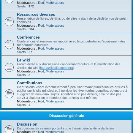
Modérateurs :
Rod
,
Modérateurs
Sujets :
172
Ressources diverses
Présentation de livres, de films ou de sites traitant de la déplétion ou de sujet
connexes.
Modérateurs :
Rod
,
Modérateurs
Sujets :
304
Conférences
Conférences et réunions en rapport avec le pic pétrolier et l'épuisement des
ressources naturelles.
Modérateurs :
Rod
,
Modérateurs
Sujets :
37
Le wiki
Forum dédié aux discussions concernant l'écriture et la modification des
articles du wiki (
http://wiki.oleocene.org
).
Modérateurs :
Rod
,
Modérateurs
Sujets :
8
Contributions
Discussions visant éventuellement à peaufiner avant publication les articles à
publier sur le site principal et à corriger les éventuelles coquilles, ou encore à
suggérer de nouveaux sujets. Attention à ne pas dériver, cela ne doit pas
servir à discuter en profondeur des articles eux mêmes.
Modérateurs :
Rod
,
Modérateurs
Sujets :
4
Discussion générale
Discussion
Discussions libres mais portant sur le thème général de la déplétion.
Modérateurs :
Rod
,
Modérateurs