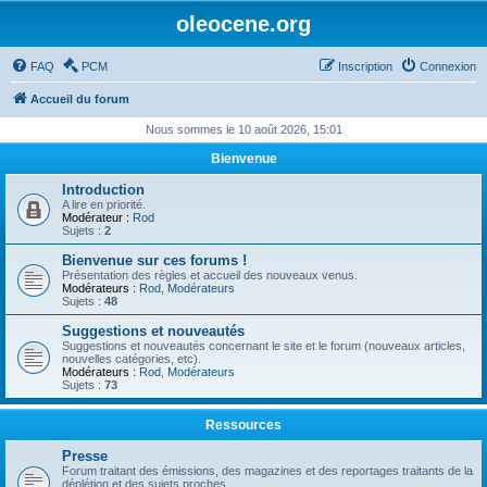
oleocene.org
FAQ
PCM
Inscription
Connexion
Accueil du forum
Nous sommes le 10 août 2026, 15:01
Bienvenue
Introduction
A lire en priorité.
Modérateur :
Rod
Sujets :
2
Bienvenue sur ces forums !
Présentation des règles et accueil des nouveaux venus.
Modérateurs :
Rod
,
Modérateurs
Sujets :
48
Suggestions et nouveautés
Suggestions et nouveautés concernant le site et le forum (nouveaux articles,
nouvelles catégories, etc).
Modérateurs :
Rod
,
Modérateurs
Sujets :
73
Ressources
Presse
Forum traitant des émissions, des magazines et des reportages traitants de la
déplétion et des sujets proches.