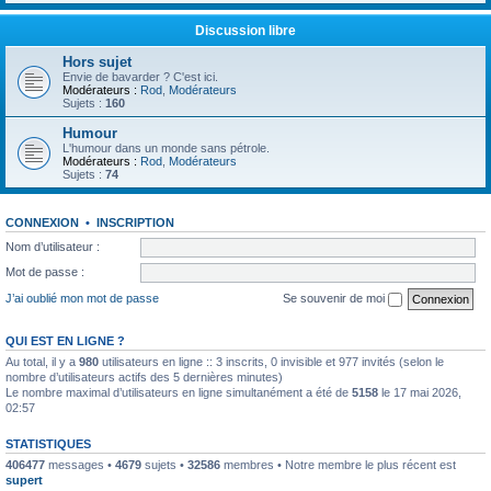
Discussion libre
Hors sujet
Envie de bavarder ? C'est ici.
Modérateurs :
Rod
,
Modérateurs
Sujets :
160
Humour
L'humour dans un monde sans pétrole.
Modérateurs :
Rod
,
Modérateurs
Sujets :
74
CONNEXION
•
INSCRIPTION
Nom d’utilisateur :
Mot de passe :
J’ai oublié mon mot de passe
Se souvenir de moi
QUI EST EN LIGNE ?
Au total, il y a
980
utilisateurs en ligne :: 3 inscrits, 0 invisible et 977 invités (selon le
nombre d’utilisateurs actifs des 5 dernières minutes)
Le nombre maximal d’utilisateurs en ligne simultanément a été de
5158
le 17 mai 2026,
02:57
STATISTIQUES
406477
messages •
4679
sujets •
32586
membres • Notre membre le plus récent est
supert