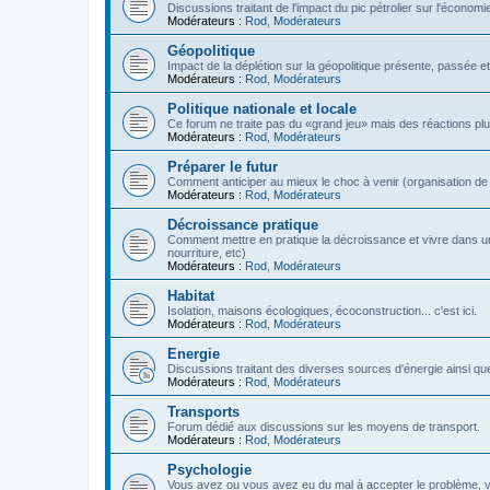
Discussions traitant de l'impact du pic pétrolier sur l'économi
Modérateurs :
Rod
,
Modérateurs
Géopolitique
Impact de la déplétion sur la géopolitique présente, passée et
Modérateurs :
Rod
,
Modérateurs
Politique nationale et locale
Ce forum ne traite pas du «grand jeu» mais des réactions plus 
Modérateurs :
Rod
,
Modérateurs
Préparer le futur
Comment anticiper au mieux le choc à venir (organisation de la
Modérateurs :
Rod
,
Modérateurs
Décroissance pratique
Comment mettre en pratique la décroissance et vivre dans u
nourriture, etc)
Modérateurs :
Rod
,
Modérateurs
Habitat
Isolation, maisons écologiques, écoconstruction... c'est ici.
Modérateurs :
Rod
,
Modérateurs
Energie
Discussions traitant des diverses sources d'énergie ainsi que 
Modérateurs :
Rod
,
Modérateurs
Transports
Forum dédié aux discussions sur les moyens de transport.
Modérateurs :
Rod
,
Modérateurs
Psychologie
Vous avez ou vous avez eu du mal à accepter le problème,