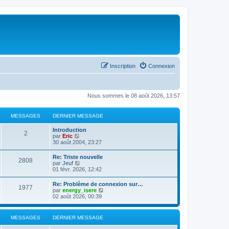
Inscription
Connexion
Nous sommes le 08 août 2026, 13:57
MESSAGES
DERNIER MESSAGE
Introduction
2
C
par
Eric
o
30 août 2004, 23:27
n
s
Re: Triste nouvelle
2808
u
C
par
Jeuf
l
o
01 févr. 2026, 12:42
t
n
e
s
Re: Problème de connexion sur…
r
1977
u
C
par
energy_isere
l
l
o
02 août 2026, 00:39
e
t
n
d
e
s
e
r
u
r
MESSAGES
DERNIER MESSAGE
l
l
n
e
t
i