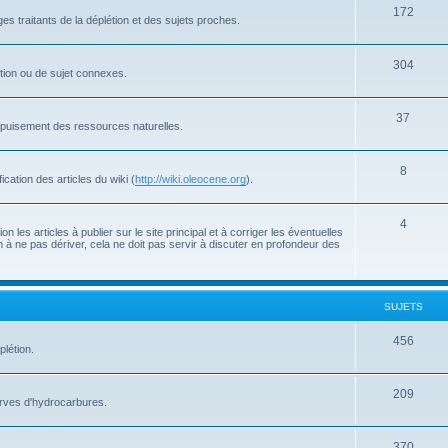
172
s traitants de la déplétion et des sujets proches.
304
létion ou de sujet connexes.
37
'épuisement des ressources naturelles.
8
cation des articles du wiki (
http://wiki.oleocene.org
).
4
 les articles à publier sur le site principal et à corriger les éventuelles
 à ne pas dériver, cela ne doit pas servir à discuter en profondeur des
SUJETS
456
plétion.
209
serves d'hydrocarbures.
370