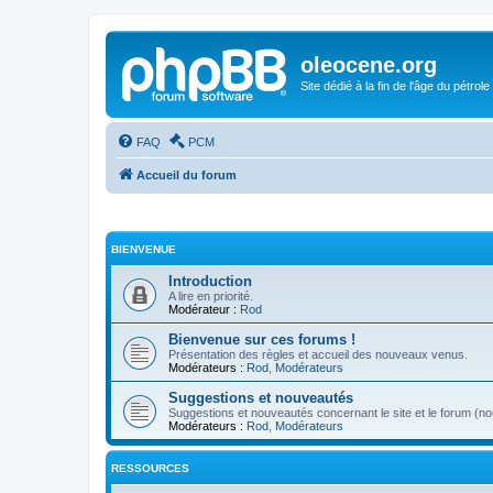
oleocene.org
Site dédié à la fin de l'âge du pétrole
FAQ
PCM
Accueil du forum
BIENVENUE
Introduction
A lire en priorité.
Modérateur :
Rod
Bienvenue sur ces forums !
Présentation des règles et accueil des nouveaux venus.
Modérateurs :
Rod
,
Modérateurs
Suggestions et nouveautés
Suggestions et nouveautés concernant le site et le forum (nou
Modérateurs :
Rod
,
Modérateurs
RESSOURCES