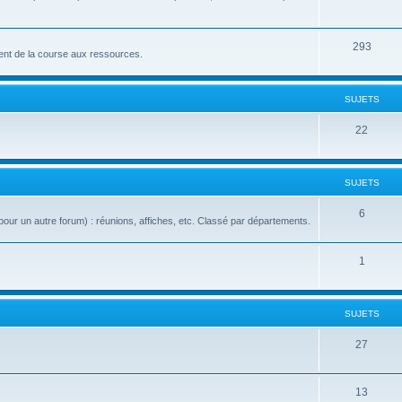
293
nt de la course aux ressources.
SUJETS
22
SUJETS
6
our un autre forum) : réunions, affiches, etc. Classé par départements.
1
SUJETS
27
13