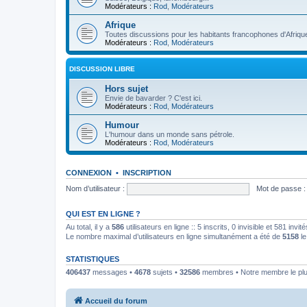
Modérateurs :
Rod
,
Modérateurs
Afrique
Toutes discussions pour les habitants francophones d'Afriqu
Modérateurs :
Rod
,
Modérateurs
DISCUSSION LIBRE
Hors sujet
Envie de bavarder ? C'est ici.
Modérateurs :
Rod
,
Modérateurs
Humour
L'humour dans un monde sans pétrole.
Modérateurs :
Rod
,
Modérateurs
CONNEXION
•
INSCRIPTION
Nom d’utilisateur :
Mot de passe :
QUI EST EN LIGNE ?
Au total, il y a
586
utilisateurs en ligne :: 5 inscrits, 0 invisible et 581 inv
Le nombre maximal d’utilisateurs en ligne simultanément a été de
5158
le
STATISTIQUES
406437
messages •
4678
sujets •
32586
membres • Notre membre le plu
Accueil du forum