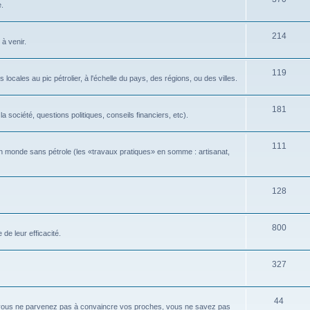
e.
214
 à venir.
119
locales au pic pétrolier, à l'échelle du pays, des régions, ou des villes.
181
 société, questions politiques, conseils financiers, etc).
111
n monde sans pétrole (les «travaux pratiques» en somme : artisanat,
128
800
de leur efficacité.
327
44
 vous ne parvenez pas à convaincre vos proches, vous ne savez pas