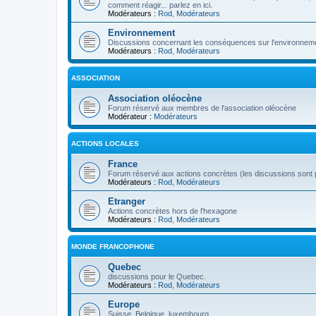
comment réagir... parlez en ici.
Modérateurs :
Rod
,
Modérateurs
Environnement
Discussions concernant les conséquences sur l'environneme
Modérateurs :
Rod
,
Modérateurs
ASSOCIATION
Association oléocène
Forum réservé aux membres de l'association oléocène
Modérateur :
Modérateurs
ACTIONS LOCALES
France
Forum réservé aux actions concrètes (les discussions sont p
Modérateurs :
Rod
,
Modérateurs
Etranger
Actions concrètes hors de l'hexagone
Modérateurs :
Rod
,
Modérateurs
MONDE FRANCOPHONE
Quebec
discussions pour le Quebec.
Modérateurs :
Rod
,
Modérateurs
Europe
Suisse, Belgique, luxembourg...