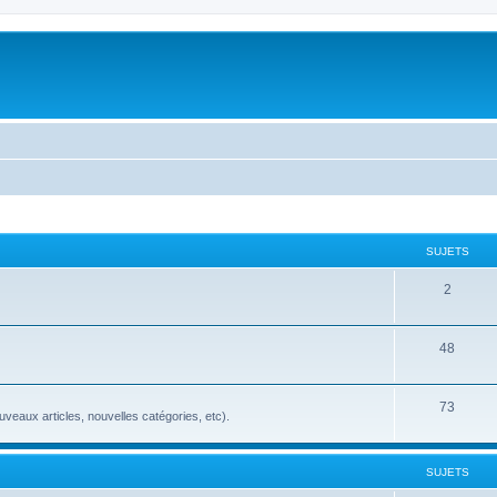
SUJETS
2
48
73
veaux articles, nouvelles catégories, etc).
SUJETS