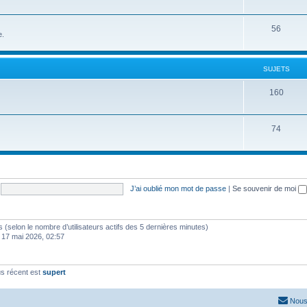
56
e.
SUJETS
160
74
J’ai oublié mon mot de passe
|
Se souvenir de moi
ités (selon le nombre d’utilisateurs actifs des 5 dernières minutes)
 17 mai 2026, 02:57
s récent est
supert
Nous