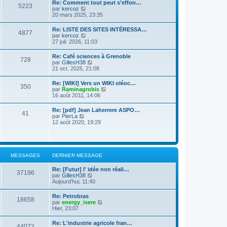
d
Re: Comment tout peut s'effon…
e
e
5223
e
C
par
kercoz
r
r
r
o
20 mars 2025, 23:35
l
m
n
n
e
e
i
s
d
s
Re: LISTE DES SITES INTÉRESSA…
e
4877
u
e
s
C
par
kercoz
r
l
r
a
o
27 juil. 2026, 11:03
m
t
n
g
n
e
e
i
e
s
s
Re: Café sciences à Grenoble
r
e
728
u
s
C
par
GillesH38
l
r
l
a
o
21 oct. 2025, 21:08
e
m
t
g
n
d
e
e
e
s
e
s
Re: [WIKI] Vers un WIKI oléoc…
r
350
u
r
s
C
par
Raminagrobis
l
l
n
a
o
16 août 2011, 14:06
e
t
i
g
n
d
e
e
e
s
e
Re: [pdf] Jean Laherrere ASPO…
r
r
41
u
r
C
par
PierLa
l
m
l
n
o
12 août 2020, 19:29
e
e
t
i
n
d
s
e
e
s
e
s
r
r
u
r
a
l
m
l
n
g
e
e
t
i
e
MESSAGES
DERNIER MESSAGE
d
s
e
e
e
s
r
r
r
a
Re: [Futur] l' idée non réali…
l
m
37196
n
g
C
par
GillesH38
e
e
i
e
o
Aujourd’hui, 11:40
d
s
e
n
e
s
r
s
r
a
Re: Petrobras
m
18658
u
n
g
C
par
energy_isere
e
l
i
e
o
Hier, 23:07
s
t
e
n
s
e
r
s
a
Re: L'industrie agricole fran…
r
m
44072
u