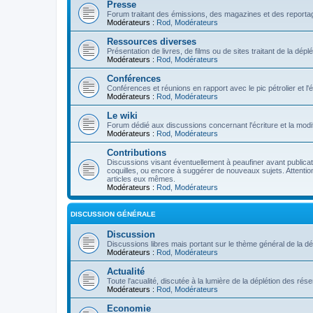
Presse
Forum traitant des émissions, des magazines et des reportage
Modérateurs :
Rod
,
Modérateurs
Ressources diverses
Présentation de livres, de films ou de sites traitant de la dép
Modérateurs :
Rod
,
Modérateurs
Conférences
Conférences et réunions en rapport avec le pic pétrolier et l
Modérateurs :
Rod
,
Modérateurs
Le wiki
Forum dédié aux discussions concernant l'écriture et la modifi
Modérateurs :
Rod
,
Modérateurs
Contributions
Discussions visant éventuellement à peaufiner avant publication
coquilles, ou encore à suggérer de nouveaux sujets. Attention
articles eux mêmes.
Modérateurs :
Rod
,
Modérateurs
DISCUSSION GÉNÉRALE
Discussion
Discussions libres mais portant sur le thème général de la dé
Modérateurs :
Rod
,
Modérateurs
Actualité
Toute l'acualité, discutée à la lumière de la déplétion des ré
Modérateurs :
Rod
,
Modérateurs
Economie