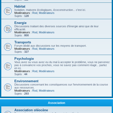
Habitat
Isolation, maisons écologiques, écoconstruction... c'est ici.
Modérateurs :
Rod
,
Modérateurs
Sujets :
128
Energie
Discussions traitant des diverses sources d'énergie ainsi que de leur
efficacité.
Modérateurs :
Rod
,
Modérateurs
Sujets :
800
Transports
Forum dédié aux discussions sur les moyens de transport.
Modérateurs :
Rod
,
Modérateurs
Sujets :
327
Psychologie
Vous avez ou vous avez eu du mal à accepter le problème, vous ne parvenez
pas à convaincre vos proches, vous ne savez pas comment réagir... parlez
en ici.
Modérateurs :
Rod
,
Modérateurs
Sujets :
44
Environnement
Discussions concernant les conséquences sur l'environnement de la course
aux ressources.
Modérateurs :
Rod
,
Modérateurs
Sujets :
293
Association
Association oléocène