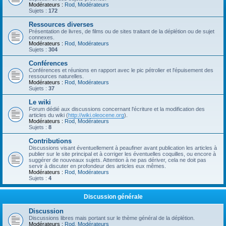
Modérateurs :
Rod
,
Modérateurs
Sujets :
172
Ressources diverses
Présentation de livres, de films ou de sites traitant de la déplétion ou de sujet
connexes.
Modérateurs :
Rod
,
Modérateurs
Sujets :
304
Conférences
Conférences et réunions en rapport avec le pic pétrolier et l'épuisement des
ressources naturelles.
Modérateurs :
Rod
,
Modérateurs
Sujets :
37
Le wiki
Forum dédié aux discussions concernant l'écriture et la modification des
articles du wiki (
http://wiki.oleocene.org
).
Modérateurs :
Rod
,
Modérateurs
Sujets :
8
Contributions
Discussions visant éventuellement à peaufiner avant publication les articles à
publier sur le site principal et à corriger les éventuelles coquilles, ou encore à
suggérer de nouveaux sujets. Attention à ne pas dériver, cela ne doit pas
servir à discuter en profondeur des articles eux mêmes.
Modérateurs :
Rod
,
Modérateurs
Sujets :
4
Discussion générale
Discussion
Discussions libres mais portant sur le thème général de la déplétion.
Modérateurs :
Rod
,
Modérateurs