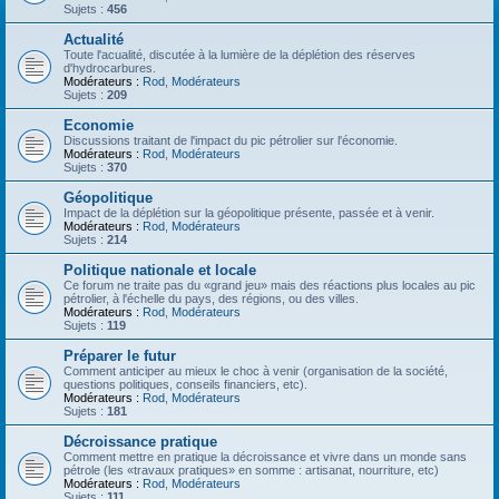
Sujets :
456
Actualité
Toute l'acualité, discutée à la lumière de la déplétion des réserves
d'hydrocarbures.
Modérateurs :
Rod
,
Modérateurs
Sujets :
209
Economie
Discussions traitant de l'impact du pic pétrolier sur l'économie.
Modérateurs :
Rod
,
Modérateurs
Sujets :
370
Géopolitique
Impact de la déplétion sur la géopolitique présente, passée et à venir.
Modérateurs :
Rod
,
Modérateurs
Sujets :
214
Politique nationale et locale
Ce forum ne traite pas du «grand jeu» mais des réactions plus locales au pic
pétrolier, à l'échelle du pays, des régions, ou des villes.
Modérateurs :
Rod
,
Modérateurs
Sujets :
119
Préparer le futur
Comment anticiper au mieux le choc à venir (organisation de la société,
questions politiques, conseils financiers, etc).
Modérateurs :
Rod
,
Modérateurs
Sujets :
181
Décroissance pratique
Comment mettre en pratique la décroissance et vivre dans un monde sans
pétrole (les «travaux pratiques» en somme : artisanat, nourriture, etc)
Modérateurs :
Rod
,
Modérateurs
Sujets :
111