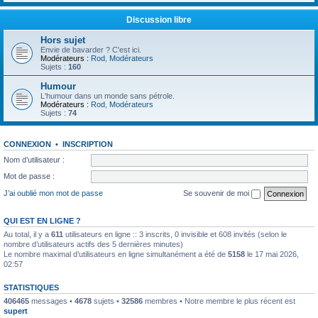
Discussion libre
Hors sujet
Envie de bavarder ? C'est ici.
Modérateurs :
Rod
,
Modérateurs
Sujets :
160
Humour
L'humour dans un monde sans pétrole.
Modérateurs :
Rod
,
Modérateurs
Sujets :
74
CONNEXION
•
INSCRIPTION
Nom d’utilisateur :
Mot de passe :
J’ai oublié mon mot de passe
Se souvenir de moi
QUI EST EN LIGNE ?
Au total, il y a
611
utilisateurs en ligne :: 3 inscrits, 0 invisible et 608 invités (selon le
nombre d’utilisateurs actifs des 5 dernières minutes)
Le nombre maximal d’utilisateurs en ligne simultanément a été de
5158
le 17 mai 2026,
02:57
STATISTIQUES
406465
messages •
4678
sujets •
32586
membres • Notre membre le plus récent est
supert