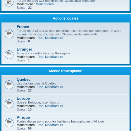
Forum réservé aux membres de l'association oléocène
Modérateur :
Modérateurs
Sujets :
22
Actions locales
France
Forum réservé aux actions concrètes (les discussions sont pour un autre
forum) : réunions, affiches, etc. Classé par départements.
Modérateurs :
Rod
,
Modérateurs
Sujets :
6
Etranger
Actions concrètes hors de l'hexagone
Modérateurs :
Rod
,
Modérateurs
Sujets :
1
Monde francophone
Quebec
discussions pour le Quebec.
Modérateurs :
Rod
,
Modérateurs
Sujets :
27
Europe
Suisse, Belgique, luxembourg...
Modérateurs :
Rod
,
Modérateurs
Sujets :
13
Afrique
Toutes discussions pour les habitants francophones d'Afrique.
Modérateurs :
Rod
,
Modérateurs
Sujets :
56