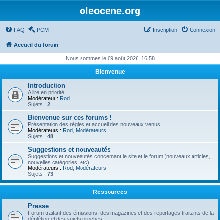
oleocene.org
FAQ
PCM
Inscription
Connexion
Accueil du forum
Nous sommes le 09 août 2026, 16:58
Bienvenue
Introduction
A lire en priorité.
Modérateur :
Rod
Sujets :
2
Bienvenue sur ces forums !
Présentation des règles et accueil des nouveaux venus.
Modérateurs :
Rod
,
Modérateurs
Sujets :
48
Suggestions et nouveautés
Suggestions et nouveautés concernant le site et le forum (nouveaux articles,
nouvelles catégories, etc).
Modérateurs :
Rod
,
Modérateurs
Sujets :
73
Ressources
Presse
Forum traitant des émissions, des magazines et des reportages traitants de la
déplétion et des sujets proches.