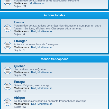
Forum réservé aux membres de l'association oléocène
Modérateur :
Modérateurs
Sujets :
22
Actions locales
France
Forum réservé aux actions concrètes (les discussions sont pour un autre
forum) : réunions, affiches, etc. Classé par départements.
Modérateurs :
Rod
,
Modérateurs
Sujets :
6
Etranger
Actions concrètes hors de l'hexagone
Modérateurs :
Rod
,
Modérateurs
Sujets :
1
Monde francophone
Quebec
discussions pour le Quebec.
Modérateurs :
Rod
,
Modérateurs
Sujets :
27
Europe
Suisse, Belgique, luxembourg...
Modérateurs :
Rod
,
Modérateurs
Sujets :
13
Afrique
Toutes discussions pour les habitants francophones d'Afrique.
Modérateurs :
Rod
,
Modérateurs
Sujets :
56