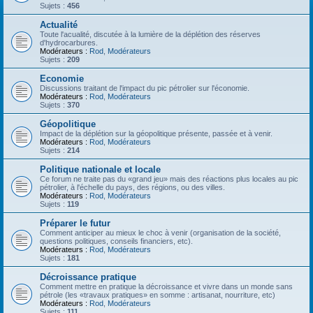
Sujets :
456
Actualité
Toute l'acualité, discutée à la lumière de la déplétion des réserves
d'hydrocarbures.
Modérateurs :
Rod
,
Modérateurs
Sujets :
209
Economie
Discussions traitant de l'impact du pic pétrolier sur l'économie.
Modérateurs :
Rod
,
Modérateurs
Sujets :
370
Géopolitique
Impact de la déplétion sur la géopolitique présente, passée et à venir.
Modérateurs :
Rod
,
Modérateurs
Sujets :
214
Politique nationale et locale
Ce forum ne traite pas du «grand jeu» mais des réactions plus locales au pic
pétrolier, à l'échelle du pays, des régions, ou des villes.
Modérateurs :
Rod
,
Modérateurs
Sujets :
119
Préparer le futur
Comment anticiper au mieux le choc à venir (organisation de la société,
questions politiques, conseils financiers, etc).
Modérateurs :
Rod
,
Modérateurs
Sujets :
181
Décroissance pratique
Comment mettre en pratique la décroissance et vivre dans un monde sans
pétrole (les «travaux pratiques» en somme : artisanat, nourriture, etc)
Modérateurs :
Rod
,
Modérateurs
Sujets :
111