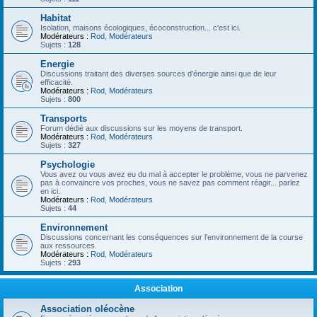
Habitat
Isolation, maisons écologiques, écoconstruction... c'est ici.
Modérateurs :
Rod
,
Modérateurs
Sujets :
128
Energie
Discussions traitant des diverses sources d'énergie ainsi que de leur
efficacité.
Modérateurs :
Rod
,
Modérateurs
Sujets :
800
Transports
Forum dédié aux discussions sur les moyens de transport.
Modérateurs :
Rod
,
Modérateurs
Sujets :
327
Psychologie
Vous avez ou vous avez eu du mal à accepter le problème, vous ne parvenez
pas à convaincre vos proches, vous ne savez pas comment réagir... parlez
en ici.
Modérateurs :
Rod
,
Modérateurs
Sujets :
44
Environnement
Discussions concernant les conséquences sur l'environnement de la course
aux ressources.
Modérateurs :
Rod
,
Modérateurs
Sujets :
293
Association
Association oléocène