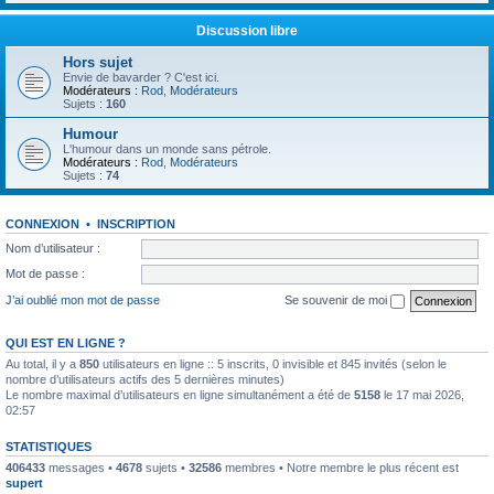
Discussion libre
Hors sujet
Envie de bavarder ? C'est ici.
Modérateurs :
Rod
,
Modérateurs
Sujets :
160
Humour
L'humour dans un monde sans pétrole.
Modérateurs :
Rod
,
Modérateurs
Sujets :
74
CONNEXION
•
INSCRIPTION
Nom d’utilisateur :
Mot de passe :
J’ai oublié mon mot de passe
Se souvenir de moi
QUI EST EN LIGNE ?
Au total, il y a
850
utilisateurs en ligne :: 5 inscrits, 0 invisible et 845 invités (selon le
nombre d’utilisateurs actifs des 5 dernières minutes)
Le nombre maximal d’utilisateurs en ligne simultanément a été de
5158
le 17 mai 2026,
02:57
STATISTIQUES
406433
messages •
4678
sujets •
32586
membres • Notre membre le plus récent est
supert