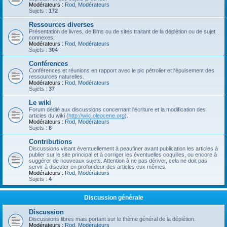
Modérateurs :
Rod
,
Modérateurs
Sujets :
172
Ressources diverses
Présentation de livres, de films ou de sites traitant de la déplétion ou de sujet
connexes.
Modérateurs :
Rod
,
Modérateurs
Sujets :
304
Conférences
Conférences et réunions en rapport avec le pic pétrolier et l'épuisement des
ressources naturelles.
Modérateurs :
Rod
,
Modérateurs
Sujets :
37
Le wiki
Forum dédié aux discussions concernant l'écriture et la modification des
articles du wiki (
http://wiki.oleocene.org
).
Modérateurs :
Rod
,
Modérateurs
Sujets :
8
Contributions
Discussions visant éventuellement à peaufiner avant publication les articles à
publier sur le site principal et à corriger les éventuelles coquilles, ou encore à
suggérer de nouveaux sujets. Attention à ne pas dériver, cela ne doit pas
servir à discuter en profondeur des articles eux mêmes.
Modérateurs :
Rod
,
Modérateurs
Sujets :
4
Discussion générale
Discussion
Discussions libres mais portant sur le thème général de la déplétion.
Modérateurs :
Rod
,
Modérateurs