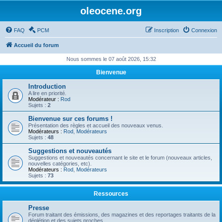
oleocene.org
FAQ
PCM
Inscription
Connexion
Accueil du forum
Nous sommes le 07 août 2026, 15:32
Bienvenue
Introduction
A lire en priorité.
Modérateur :
Rod
Sujets :
2
Bienvenue sur ces forums !
Présentation des règles et accueil des nouveaux venus.
Modérateurs :
Rod
,
Modérateurs
Sujets :
48
Suggestions et nouveautés
Suggestions et nouveautés concernant le site et le forum (nouveaux articles,
nouvelles catégories, etc).
Modérateurs :
Rod
,
Modérateurs
Sujets :
73
Ressources
Presse
Forum traitant des émissions, des magazines et des reportages traitants de la
déplétion et des sujets proches.