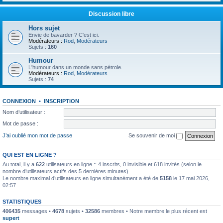
Discussion libre
Hors sujet
Envie de bavarder ? C'est ici.
Modérateurs :
Rod
,
Modérateurs
Sujets :
160
Humour
L'humour dans un monde sans pétrole.
Modérateurs :
Rod
,
Modérateurs
Sujets :
74
CONNEXION
•
INSCRIPTION
Nom d’utilisateur :
Mot de passe :
J’ai oublié mon mot de passe
Se souvenir de moi
QUI EST EN LIGNE ?
Au total, il y a
622
utilisateurs en ligne :: 4 inscrits, 0 invisible et 618 invités (selon le
nombre d’utilisateurs actifs des 5 dernières minutes)
Le nombre maximal d’utilisateurs en ligne simultanément a été de
5158
le 17 mai 2026,
02:57
STATISTIQUES
406435
messages •
4678
sujets •
32586
membres • Notre membre le plus récent est
supert