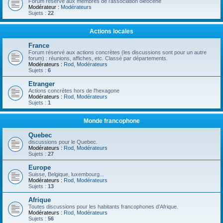
Forum réservé aux membres de l'association oléocène
Modérateur :
Modérateurs
Sujets :
22
Actions locales
France
Forum réservé aux actions concrètes (les discussions sont pour un autre
forum) : réunions, affiches, etc. Classé par départements.
Modérateurs :
Rod
,
Modérateurs
Sujets :
6
Etranger
Actions concrètes hors de l'hexagone
Modérateurs :
Rod
,
Modérateurs
Sujets :
1
Monde francophone
Quebec
discussions pour le Quebec.
Modérateurs :
Rod
,
Modérateurs
Sujets :
27
Europe
Suisse, Belgique, luxembourg...
Modérateurs :
Rod
,
Modérateurs
Sujets :
13
Afrique
Toutes discussions pour les habitants francophones d'Afrique.
Modérateurs :
Rod
,
Modérateurs
Sujets :
56