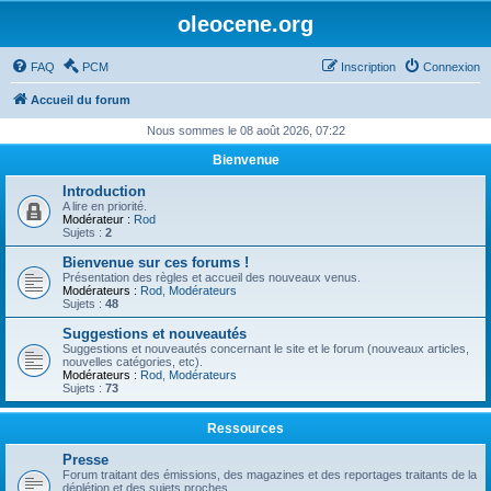
oleocene.org
FAQ
PCM
Inscription
Connexion
Accueil du forum
Nous sommes le 08 août 2026, 07:22
Bienvenue
Introduction
A lire en priorité.
Modérateur :
Rod
Sujets :
2
Bienvenue sur ces forums !
Présentation des règles et accueil des nouveaux venus.
Modérateurs :
Rod
,
Modérateurs
Sujets :
48
Suggestions et nouveautés
Suggestions et nouveautés concernant le site et le forum (nouveaux articles,
nouvelles catégories, etc).
Modérateurs :
Rod
,
Modérateurs
Sujets :
73
Ressources
Presse
Forum traitant des émissions, des magazines et des reportages traitants de la
déplétion et des sujets proches.