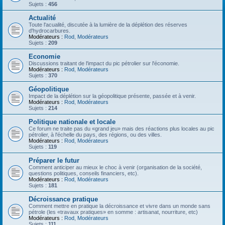
Sujets :
456
Actualité
Toute l'acualité, discutée à la lumière de la déplétion des réserves
d'hydrocarbures.
Modérateurs :
Rod
,
Modérateurs
Sujets :
209
Economie
Discussions traitant de l'impact du pic pétrolier sur l'économie.
Modérateurs :
Rod
,
Modérateurs
Sujets :
370
Géopolitique
Impact de la déplétion sur la géopolitique présente, passée et à venir.
Modérateurs :
Rod
,
Modérateurs
Sujets :
214
Politique nationale et locale
Ce forum ne traite pas du «grand jeu» mais des réactions plus locales au pic
pétrolier, à l'échelle du pays, des régions, ou des villes.
Modérateurs :
Rod
,
Modérateurs
Sujets :
119
Préparer le futur
Comment anticiper au mieux le choc à venir (organisation de la société,
questions politiques, conseils financiers, etc).
Modérateurs :
Rod
,
Modérateurs
Sujets :
181
Décroissance pratique
Comment mettre en pratique la décroissance et vivre dans un monde sans
pétrole (les «travaux pratiques» en somme : artisanat, nourriture, etc)
Modérateurs :
Rod
,
Modérateurs
Sujets :
111