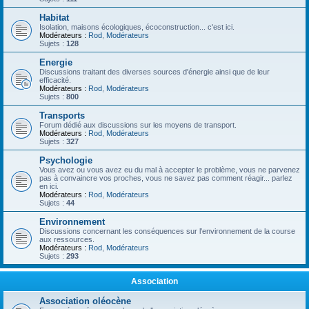
Habitat
Isolation, maisons écologiques, écoconstruction... c'est ici.
Modérateurs :
Rod
,
Modérateurs
Sujets :
128
Energie
Discussions traitant des diverses sources d'énergie ainsi que de leur
efficacité.
Modérateurs :
Rod
,
Modérateurs
Sujets :
800
Transports
Forum dédié aux discussions sur les moyens de transport.
Modérateurs :
Rod
,
Modérateurs
Sujets :
327
Psychologie
Vous avez ou vous avez eu du mal à accepter le problème, vous ne parvenez
pas à convaincre vos proches, vous ne savez pas comment réagir... parlez
en ici.
Modérateurs :
Rod
,
Modérateurs
Sujets :
44
Environnement
Discussions concernant les conséquences sur l'environnement de la course
aux ressources.
Modérateurs :
Rod
,
Modérateurs
Sujets :
293
Association
Association oléocène