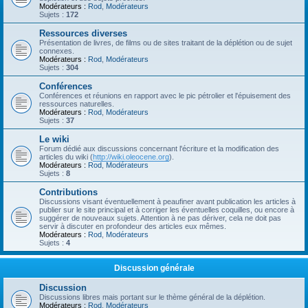
Modérateurs :
Rod
,
Modérateurs
Sujets :
172
Ressources diverses
Présentation de livres, de films ou de sites traitant de la déplétion ou de sujet
connexes.
Modérateurs :
Rod
,
Modérateurs
Sujets :
304
Conférences
Conférences et réunions en rapport avec le pic pétrolier et l'épuisement des
ressources naturelles.
Modérateurs :
Rod
,
Modérateurs
Sujets :
37
Le wiki
Forum dédié aux discussions concernant l'écriture et la modification des
articles du wiki (
http://wiki.oleocene.org
).
Modérateurs :
Rod
,
Modérateurs
Sujets :
8
Contributions
Discussions visant éventuellement à peaufiner avant publication les articles à
publier sur le site principal et à corriger les éventuelles coquilles, ou encore à
suggérer de nouveaux sujets. Attention à ne pas dériver, cela ne doit pas
servir à discuter en profondeur des articles eux mêmes.
Modérateurs :
Rod
,
Modérateurs
Sujets :
4
Discussion générale
Discussion
Discussions libres mais portant sur le thème général de la déplétion.
Modérateurs :
Rod
,
Modérateurs