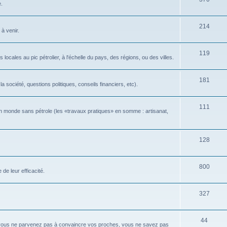
e.
214
 à venir.
119
locales au pic pétrolier, à l'échelle du pays, des régions, ou des villes.
181
 société, questions politiques, conseils financiers, etc).
111
n monde sans pétrole (les «travaux pratiques» en somme : artisanat,
128
800
de leur efficacité.
327
44
 vous ne parvenez pas à convaincre vos proches, vous ne savez pas