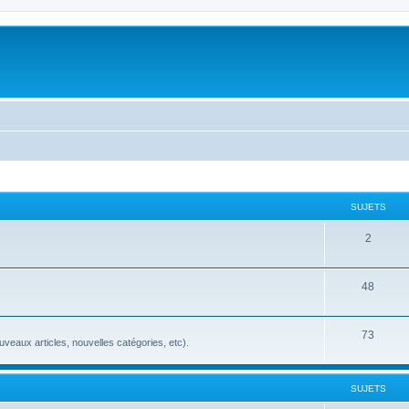
SUJETS
2
48
73
veaux articles, nouvelles catégories, etc).
SUJETS