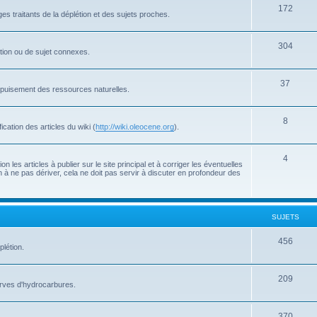
172
s traitants de la déplétion et des sujets proches.
304
létion ou de sujet connexes.
37
'épuisement des ressources naturelles.
8
cation des articles du wiki (
http://wiki.oleocene.org
).
4
 les articles à publier sur le site principal et à corriger les éventuelles
 à ne pas dériver, cela ne doit pas servir à discuter en profondeur des
SUJETS
456
plétion.
209
serves d'hydrocarbures.
370