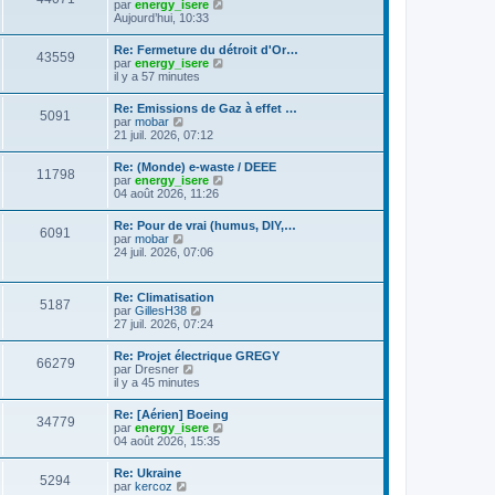
C
g
par
energy_isere
l
e
l
o
e
Aujourd’hui, 10:33
e
s
t
n
d
s
e
s
e
a
Re: Fermeture du détroit d'Or…
r
43559
u
r
g
C
par
energy_isere
l
l
n
e
o
il y a 57 minutes
e
t
i
n
d
e
e
s
e
Re: Emissions de Gaz à effet …
r
r
5091
u
r
C
par
mobar
l
m
l
n
o
21 juil. 2026, 07:12
e
e
t
i
n
d
s
e
e
s
e
s
Re: (Monde) e-waste / DEEE
r
r
11798
u
r
a
C
par
energy_isere
l
m
l
n
g
o
04 août 2026, 11:26
e
e
t
i
e
n
d
s
e
e
s
e
s
Re: Pour de vrai (humus, DIY,…
r
r
6091
u
r
a
C
par
mobar
l
m
l
n
g
o
24 juil. 2026, 07:06
e
e
t
i
e
n
d
s
e
e
s
e
s
r
r
u
r
a
Re: Climatisation
l
m
5187
l
n
g
C
par
GillesH38
e
e
t
i
e
o
27 juil. 2026, 07:24
d
s
e
e
n
e
s
r
r
s
r
a
Re: Projet électrique GREGY
l
m
66279
u
n
g
C
par
Dresner
e
e
l
i
e
o
il y a 45 minutes
d
s
t
e
n
e
s
e
r
s
r
a
Re: [Aérien] Boeing
r
m
34779
u
n
g
C
par
energy_isere
l
e
l
i
e
o
04 août 2026, 15:35
e
s
t
e
n
d
s
e
r
s
e
a
Re: Ukraine
r
m
5294
u
r
g
C
par
kercoz
l
e
l