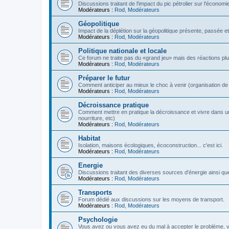
Discussions traitant de l'impact du pic pétrolier sur l'économi
Modérateurs :
Rod
,
Modérateurs
Géopolitique
Impact de la déplétion sur la géopolitique présente, passée et
Modérateurs :
Rod
,
Modérateurs
Politique nationale et locale
Ce forum ne traite pas du «grand jeu» mais des réactions plus 
Modérateurs :
Rod
,
Modérateurs
Préparer le futur
Comment anticiper au mieux le choc à venir (organisation de la
Modérateurs :
Rod
,
Modérateurs
Décroissance pratique
Comment mettre en pratique la décroissance et vivre dans u
nourriture, etc)
Modérateurs :
Rod
,
Modérateurs
Habitat
Isolation, maisons écologiques, écoconstruction... c'est ici.
Modérateurs :
Rod
,
Modérateurs
Energie
Discussions traitant des diverses sources d'énergie ainsi que 
Modérateurs :
Rod
,
Modérateurs
Transports
Forum dédié aux discussions sur les moyens de transport.
Modérateurs :
Rod
,
Modérateurs
Psychologie
Vous avez ou vous avez eu du mal à accepter le problème,