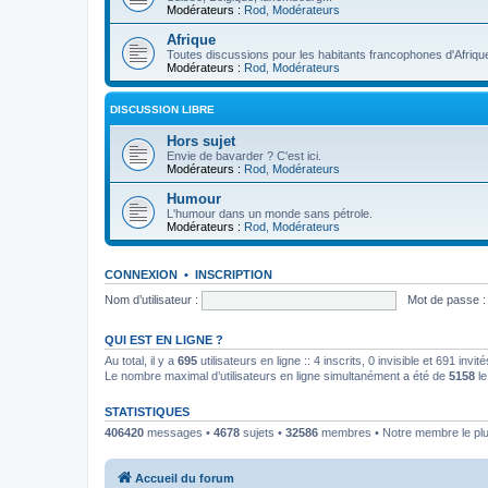
Modérateurs :
Rod
,
Modérateurs
Afrique
Toutes discussions pour les habitants francophones d'Afriqu
Modérateurs :
Rod
,
Modérateurs
DISCUSSION LIBRE
Hors sujet
Envie de bavarder ? C'est ici.
Modérateurs :
Rod
,
Modérateurs
Humour
L'humour dans un monde sans pétrole.
Modérateurs :
Rod
,
Modérateurs
CONNEXION
•
INSCRIPTION
Nom d’utilisateur :
Mot de passe :
QUI EST EN LIGNE ?
Au total, il y a
695
utilisateurs en ligne :: 4 inscrits, 0 invisible et 691 inv
Le nombre maximal d’utilisateurs en ligne simultanément a été de
5158
le
STATISTIQUES
406420
messages •
4678
sujets •
32586
membres • Notre membre le plu
Accueil du forum