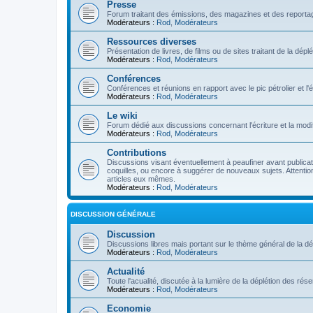
Presse
Forum traitant des émissions, des magazines et des reportage
Modérateurs :
Rod
,
Modérateurs
Ressources diverses
Présentation de livres, de films ou de sites traitant de la dép
Modérateurs :
Rod
,
Modérateurs
Conférences
Conférences et réunions en rapport avec le pic pétrolier et l
Modérateurs :
Rod
,
Modérateurs
Le wiki
Forum dédié aux discussions concernant l'écriture et la modifi
Modérateurs :
Rod
,
Modérateurs
Contributions
Discussions visant éventuellement à peaufiner avant publication
coquilles, ou encore à suggérer de nouveaux sujets. Attention
articles eux mêmes.
Modérateurs :
Rod
,
Modérateurs
DISCUSSION GÉNÉRALE
Discussion
Discussions libres mais portant sur le thème général de la dé
Modérateurs :
Rod
,
Modérateurs
Actualité
Toute l'acualité, discutée à la lumière de la déplétion des ré
Modérateurs :
Rod
,
Modérateurs
Economie