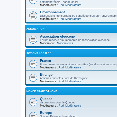
comment réagir... parlez en ici.
Modérateurs :
Rod
,
Modérateurs
Environnement
Discussions concernant les conséquences sur l'environneme
Modérateurs :
Rod
,
Modérateurs
ASSOCIATION
Association oléocène
Forum réservé aux membres de l'association oléocène
Modérateur :
Modérateurs
ACTIONS LOCALES
France
Forum réservé aux actions concrètes (les discussions sont p
Modérateurs :
Rod
,
Modérateurs
Etranger
Actions concrètes hors de l'hexagone
Modérateurs :
Rod
,
Modérateurs
MONDE FRANCOPHONE
Quebec
discussions pour le Quebec.
Modérateurs :
Rod
,
Modérateurs
Europe
Suisse, Belgique, luxembourg...