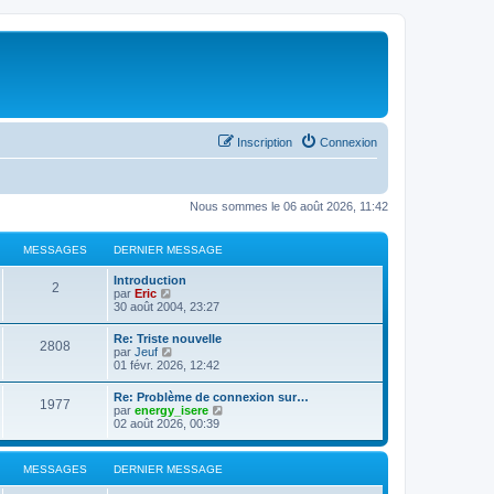
Inscription
Connexion
Nous sommes le 06 août 2026, 11:42
MESSAGES
DERNIER MESSAGE
Introduction
2
C
par
Eric
o
30 août 2004, 23:27
n
s
Re: Triste nouvelle
2808
u
C
par
Jeuf
l
o
01 févr. 2026, 12:42
t
n
e
s
Re: Problème de connexion sur…
r
1977
u
C
par
energy_isere
l
l
o
02 août 2026, 00:39
e
t
n
d
e
s
e
r
u
r
MESSAGES
DERNIER MESSAGE
l
l
n
e
t
i