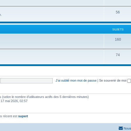
56
e.
SUJETS
160
74
J’ai oublié mon mot de passe
|
Se souvenir de moi
ités (selon le nombre d’utilisateurs actifs des 5 dernières minutes)
 17 mai 2026, 02:57
s récent est
supert
Nous