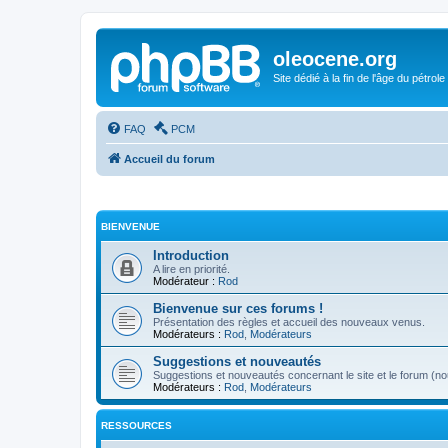
oleocene.org
Site dédié à la fin de l'âge du pétrole
FAQ
PCM
Accueil du forum
BIENVENUE
Introduction
A lire en priorité.
Modérateur :
Rod
Bienvenue sur ces forums !
Présentation des règles et accueil des nouveaux venus.
Modérateurs :
Rod
,
Modérateurs
Suggestions et nouveautés
Suggestions et nouveautés concernant le site et le forum (nou
Modérateurs :
Rod
,
Modérateurs
RESSOURCES