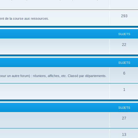
293
nt de la course aux ressources.
SUJETS
22
SUJETS
6
our un autre forum) : réunions, affiches, etc. Classé par départements.
1
SUJETS
27
13