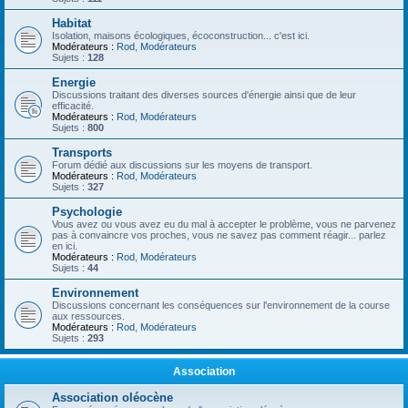
Habitat
Isolation, maisons écologiques, écoconstruction... c'est ici.
Modérateurs :
Rod
,
Modérateurs
Sujets :
128
Energie
Discussions traitant des diverses sources d'énergie ainsi que de leur
efficacité.
Modérateurs :
Rod
,
Modérateurs
Sujets :
800
Transports
Forum dédié aux discussions sur les moyens de transport.
Modérateurs :
Rod
,
Modérateurs
Sujets :
327
Psychologie
Vous avez ou vous avez eu du mal à accepter le problème, vous ne parvenez
pas à convaincre vos proches, vous ne savez pas comment réagir... parlez
en ici.
Modérateurs :
Rod
,
Modérateurs
Sujets :
44
Environnement
Discussions concernant les conséquences sur l'environnement de la course
aux ressources.
Modérateurs :
Rod
,
Modérateurs
Sujets :
293
Association
Association oléocène