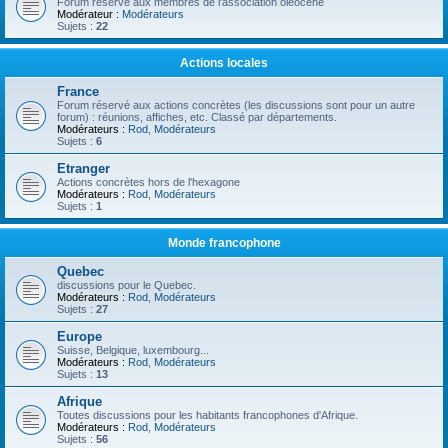
Forum réservé aux membres de l'association oléocène
Modérateur :
Modérateurs
Sujets :
22
Actions locales
France
Forum réservé aux actions concrètes (les discussions sont pour un autre
forum) : réunions, affiches, etc. Classé par départements.
Modérateurs :
Rod
,
Modérateurs
Sujets :
6
Etranger
Actions concrètes hors de l'hexagone
Modérateurs :
Rod
,
Modérateurs
Sujets :
1
Monde francophone
Quebec
discussions pour le Quebec.
Modérateurs :
Rod
,
Modérateurs
Sujets :
27
Europe
Suisse, Belgique, luxembourg...
Modérateurs :
Rod
,
Modérateurs
Sujets :
13
Afrique
Toutes discussions pour les habitants francophones d'Afrique.
Modérateurs :
Rod
,
Modérateurs
Sujets :
56