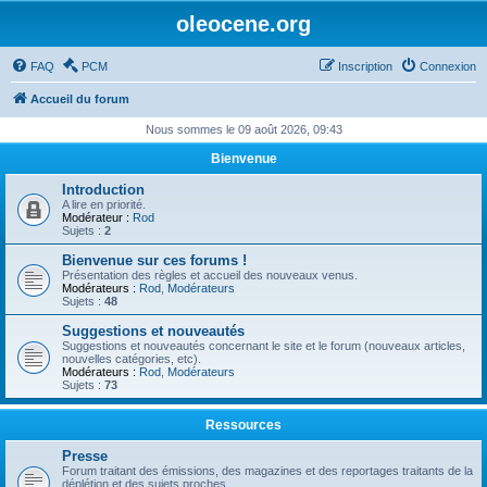
oleocene.org
FAQ
PCM
Inscription
Connexion
Accueil du forum
Nous sommes le 09 août 2026, 09:43
Bienvenue
Introduction
A lire en priorité.
Modérateur :
Rod
Sujets :
2
Bienvenue sur ces forums !
Présentation des règles et accueil des nouveaux venus.
Modérateurs :
Rod
,
Modérateurs
Sujets :
48
Suggestions et nouveautés
Suggestions et nouveautés concernant le site et le forum (nouveaux articles,
nouvelles catégories, etc).
Modérateurs :
Rod
,
Modérateurs
Sujets :
73
Ressources
Presse
Forum traitant des émissions, des magazines et des reportages traitants de la
déplétion et des sujets proches.