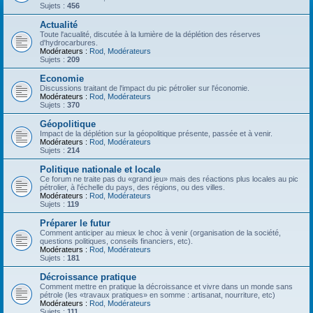
Sujets :
456
Actualité
Toute l'acualité, discutée à la lumière de la déplétion des réserves
d'hydrocarbures.
Modérateurs :
Rod
,
Modérateurs
Sujets :
209
Economie
Discussions traitant de l'impact du pic pétrolier sur l'économie.
Modérateurs :
Rod
,
Modérateurs
Sujets :
370
Géopolitique
Impact de la déplétion sur la géopolitique présente, passée et à venir.
Modérateurs :
Rod
,
Modérateurs
Sujets :
214
Politique nationale et locale
Ce forum ne traite pas du «grand jeu» mais des réactions plus locales au pic
pétrolier, à l'échelle du pays, des régions, ou des villes.
Modérateurs :
Rod
,
Modérateurs
Sujets :
119
Préparer le futur
Comment anticiper au mieux le choc à venir (organisation de la société,
questions politiques, conseils financiers, etc).
Modérateurs :
Rod
,
Modérateurs
Sujets :
181
Décroissance pratique
Comment mettre en pratique la décroissance et vivre dans un monde sans
pétrole (les «travaux pratiques» en somme : artisanat, nourriture, etc)
Modérateurs :
Rod
,
Modérateurs
Sujets :
111