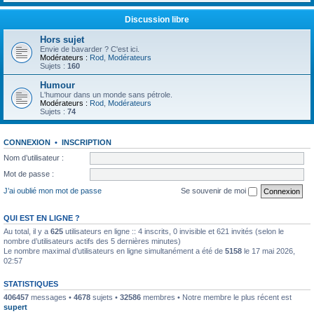
Discussion libre
Hors sujet
Envie de bavarder ? C'est ici.
Modérateurs :
Rod
,
Modérateurs
Sujets :
160
Humour
L'humour dans un monde sans pétrole.
Modérateurs :
Rod
,
Modérateurs
Sujets :
74
CONNEXION
•
INSCRIPTION
Nom d’utilisateur :
Mot de passe :
J’ai oublié mon mot de passe
Se souvenir de moi
QUI EST EN LIGNE ?
Au total, il y a
625
utilisateurs en ligne :: 4 inscrits, 0 invisible et 621 invités (selon le
nombre d’utilisateurs actifs des 5 dernières minutes)
Le nombre maximal d’utilisateurs en ligne simultanément a été de
5158
le 17 mai 2026,
02:57
STATISTIQUES
406457
messages •
4678
sujets •
32586
membres • Notre membre le plus récent est
supert