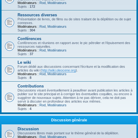
Modérateurs :
Rod
,
Modérateurs
Sujets :
172
Ressources diverses
Présentation de livres, de films ou de sites traitant de la déplétion ou de sujet
connexes.
Modérateurs :
Rod
,
Modérateurs
Sujets :
304
Conférences
Conférences et réunions en rapport avec le pic pétrolier et l'épuisement des
ressources naturelles.
Modérateurs :
Rod
,
Modérateurs
Sujets :
37
Le wiki
Forum dédié aux discussions concernant l'écriture et la modification des
articles du wiki (
http://wiki.oleocene.org
).
Modérateurs :
Rod
,
Modérateurs
Sujets :
8
Contributions
Discussions visant éventuellement à peaufiner avant publication les articles à
publier sur le site principal et à corriger les éventuelles coquilles, ou encore à
suggérer de nouveaux sujets. Attention à ne pas dériver, cela ne doit pas
servir à discuter en profondeur des articles eux mêmes.
Modérateurs :
Rod
,
Modérateurs
Sujets :
4
Discussion générale
Discussion
Discussions libres mais portant sur le thème général de la déplétion.
Modérateurs :
Rod
,
Modérateurs