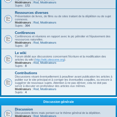
Modérateurs :
Rod
,
Modérateurs
Sujets :
172
Ressources diverses
Présentation de livres, de films ou de sites traitant de la déplétion ou de sujet
connexes.
Modérateurs :
Rod
,
Modérateurs
Sujets :
304
Conférences
Conférences et réunions en rapport avec le pic pétrolier et l'épuisement des
ressources naturelles.
Modérateurs :
Rod
,
Modérateurs
Sujets :
37
Le wiki
Forum dédié aux discussions concernant l'écriture et la modification des
articles du wiki (
http://wiki.oleocene.org
).
Modérateurs :
Rod
,
Modérateurs
Sujets :
8
Contributions
Discussions visant éventuellement à peaufiner avant publication les articles à
publier sur le site principal et à corriger les éventuelles coquilles, ou encore à
suggérer de nouveaux sujets. Attention à ne pas dériver, cela ne doit pas
servir à discuter en profondeur des articles eux mêmes.
Modérateurs :
Rod
,
Modérateurs
Sujets :
4
Discussion générale
Discussion
Discussions libres mais portant sur le thème général de la déplétion.
Modérateurs :
Rod
,
Modérateurs