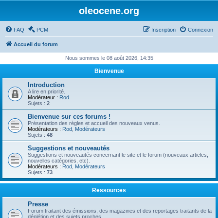
oleocene.org
FAQ
PCM
Inscription
Connexion
Accueil du forum
Nous sommes le 08 août 2026, 14:35
Bienvenue
Introduction
A lire en priorité.
Modérateur :
Rod
Sujets :
2
Bienvenue sur ces forums !
Présentation des règles et accueil des nouveaux venus.
Modérateurs :
Rod
,
Modérateurs
Sujets :
48
Suggestions et nouveautés
Suggestions et nouveautés concernant le site et le forum (nouveaux articles,
nouvelles catégories, etc).
Modérateurs :
Rod
,
Modérateurs
Sujets :
73
Ressources
Presse
Forum traitant des émissions, des magazines et des reportages traitants de la
déplétion et des sujets proches.