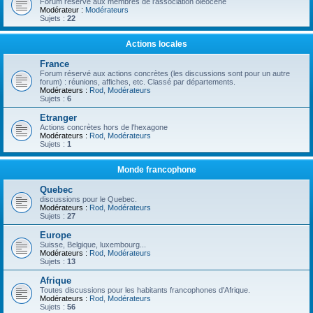
Forum réservé aux membres de l'association oléocène
Modérateur :
Modérateurs
Sujets :
22
Actions locales
France
Forum réservé aux actions concrètes (les discussions sont pour un autre
forum) : réunions, affiches, etc. Classé par départements.
Modérateurs :
Rod
,
Modérateurs
Sujets :
6
Etranger
Actions concrètes hors de l'hexagone
Modérateurs :
Rod
,
Modérateurs
Sujets :
1
Monde francophone
Quebec
discussions pour le Quebec.
Modérateurs :
Rod
,
Modérateurs
Sujets :
27
Europe
Suisse, Belgique, luxembourg...
Modérateurs :
Rod
,
Modérateurs
Sujets :
13
Afrique
Toutes discussions pour les habitants francophones d'Afrique.
Modérateurs :
Rod
,
Modérateurs
Sujets :
56