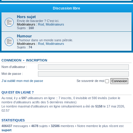
Discussion libre
Hors sujet
Envie de bavarder ? C'est ici.
Modérateurs :
Rod
,
Modérateurs
Sujets :
160
Humour
L'humour dans un monde sans pétrole.
Modérateurs :
Rod
,
Modérateurs
Sujets :
74
CONNEXION
•
INSCRIPTION
Nom d’utilisateur :
Mot de passe :
J’ai oublié mon mot de passe
Se souvenir de moi
QUI EST EN LIGNE ?
Au total, il y a
597
utilisateurs en ligne :: 7 inscrits, 0 invisible et 590 invités (selon le
nombre d’utilisateurs actifs des 5 dernières minutes)
Le nombre maximal d’utilisateurs en ligne simultanément a été de
5158
le 17 mai 2026,
02:57
STATISTIQUES
406437
messages •
4678
sujets •
32586
membres • Notre membre le plus récent est
supert