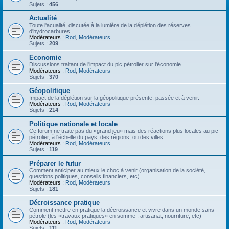
Sujets :
456
Actualité
Toute l'acualité, discutée à la lumière de la déplétion des réserves
d'hydrocarbures.
Modérateurs :
Rod
,
Modérateurs
Sujets :
209
Economie
Discussions traitant de l'impact du pic pétrolier sur l'économie.
Modérateurs :
Rod
,
Modérateurs
Sujets :
370
Géopolitique
Impact de la déplétion sur la géopolitique présente, passée et à venir.
Modérateurs :
Rod
,
Modérateurs
Sujets :
214
Politique nationale et locale
Ce forum ne traite pas du «grand jeu» mais des réactions plus locales au pic
pétrolier, à l'échelle du pays, des régions, ou des villes.
Modérateurs :
Rod
,
Modérateurs
Sujets :
119
Préparer le futur
Comment anticiper au mieux le choc à venir (organisation de la société,
questions politiques, conseils financiers, etc).
Modérateurs :
Rod
,
Modérateurs
Sujets :
181
Décroissance pratique
Comment mettre en pratique la décroissance et vivre dans un monde sans
pétrole (les «travaux pratiques» en somme : artisanat, nourriture, etc)
Modérateurs :
Rod
,
Modérateurs
Sujets :
111