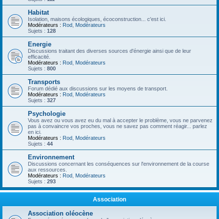
Habitat
Isolation, maisons écologiques, écoconstruction... c'est ici.
Modérateurs :
Rod
,
Modérateurs
Sujets :
128
Energie
Discussions traitant des diverses sources d'énergie ainsi que de leur
efficacité.
Modérateurs :
Rod
,
Modérateurs
Sujets :
800
Transports
Forum dédié aux discussions sur les moyens de transport.
Modérateurs :
Rod
,
Modérateurs
Sujets :
327
Psychologie
Vous avez ou vous avez eu du mal à accepter le problème, vous ne parvenez
pas à convaincre vos proches, vous ne savez pas comment réagir... parlez
en ici.
Modérateurs :
Rod
,
Modérateurs
Sujets :
44
Environnement
Discussions concernant les conséquences sur l'environnement de la course
aux ressources.
Modérateurs :
Rod
,
Modérateurs
Sujets :
293
Association
Association oléocène