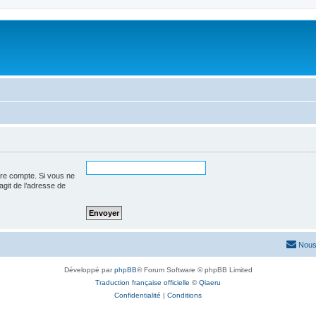
tre compte. Si vous ne
’agit de l’adresse de
Nous
Développé par
phpBB
® Forum Software © phpBB Limited
Traduction française officielle
©
Qiaeru
Confidentialité
|
Conditions