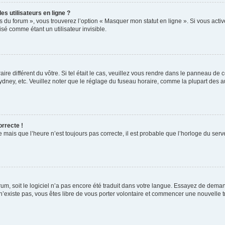
s utilisateurs en ligne ?
s du forum », vous trouverez l’option « Masquer mon statut en ligne ». Si vous activ
é comme étant un utilisateur invisible.
aire différent du vôtre. Si tel était le cas, veuillez vous rendre dans le panneau de co
ey, etc. Veuillez noter que le réglage du fuseau horaire, comme la plupart des autr
orrecte !
 mais que l’heure n’est toujours pas correcte, il est probable que l’horloge du serve
orum, soit le logiciel n’a pas encore été traduit dans votre langue. Essayez de deman
 n’existe pas, vous êtes libre de vous porter volontaire et commencer une nouvelle t