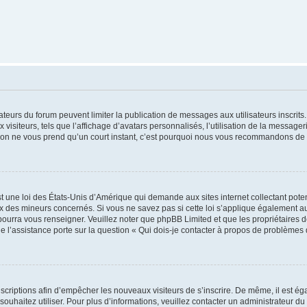
trateurs du forum peuvent limiter la publication de messages aux utilisateurs inscri
visiteurs, tels que l’affichage d’avatars personnalisés, l’utilisation de la messager
ription ne vous prend qu’un court instant, c’est pourquoi nous vous recommandons de l
t une loi des États-Unis d’Amérique qui demande aux sites internet collectant pot
 des mineurs concernés. Si vous ne savez pas si cette loi s’applique également au
 pourra vous renseigner. Veuillez noter que phpBB Limited et que les propriétaires
ue l’assistance porte sur la question « Qui dois-je contacter à propos de problèmes 
inscriptions afin d’empêcher les nouveaux visiteurs de s’inscrire. De même, il est é
s souhaitez utiliser. Pour plus d’informations, veuillez contacter un administrateur du