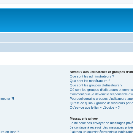
Niveaux des utilisateurs et groupes d’uti
Que sont les administrateurs ?
Que sont les modérateurs ?
Que sont les groupes d’utilisateurs ?
Où sont les groupes d’utilisateurs et commen
Comment puis-je devenir le responsable d’un
nnecter ?!
Pourquoi certains groupes d’utilisateurs app
Qu’est-ce qu’un « groupe d’utilisateurs par 
Qu’est-ce que le lien « L’équipe » ?
Messagerie privée
Je ne peux pas envoyer de messages privé
Je continue à recevoir des messages privés 
urs en ligne ?
J’ai reçu un courrier électronique indésirabl