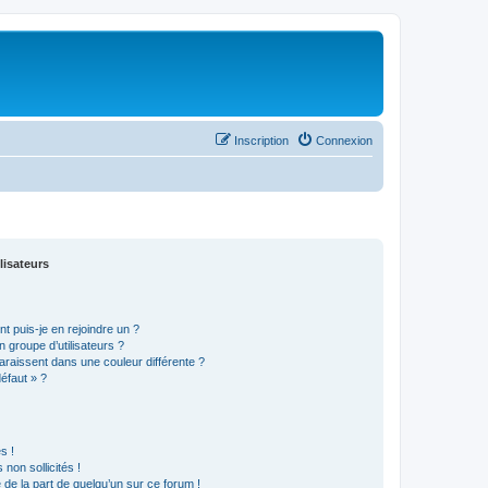
Inscription
Connexion
lisateurs
t puis-je en rejoindre un ?
 groupe d’utilisateurs ?
araissent dans une couleur différente ?
défaut » ?
s !
non sollicités !
e de la part de quelqu’un sur ce forum !