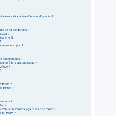
lisateurs de ma liste d’amis et d’ignorés ?
ans un ou des forums ?
sultat ?
blanche ?!
?
ssages et sujets ?
t les abonnements ?
onner à un sujet spécifique ?
ifique ?
 ?
ce forum ?
s jointes ?
cussions ?
ible ?
 d’abus ou d’ordres légaux liés à ce forum ?
r du forum ?