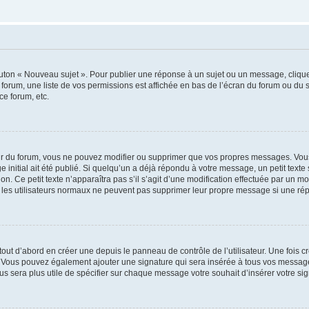
outon « Nouveau sujet ». Pour publier une réponse à un sujet ou un message, cliqu
 forum, une liste de vos permissions est affichée en bas de l’écran du forum ou du
ce forum, etc.
r du forum, vous ne pouvez modifier ou supprimer que vos propres messages. Vou
 initial ait été publié. Si quelqu’un a déjà répondu à votre message, un petit text
ion. Ce petit texte n’apparaîtra pas s’il s’agit d’une modification effectuée par un 
ue les utilisateurs normaux ne peuvent pas supprimer leur propre message si une ré
ut d’abord en créer une depuis le panneau de contrôle de l’utilisateur. Une fois c
ure. Vous pouvez également ajouter une signature qui sera insérée à tous vos mess
 vous sera plus utile de spécifier sur chaque message votre souhait d’insérer votre si