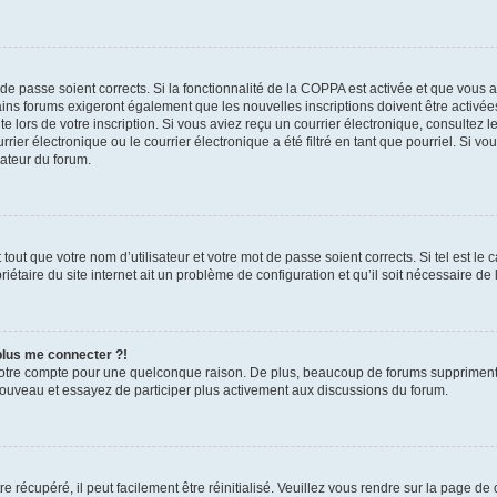
t de passe soient corrects. Si la fonctionnalité de la COPPA est activée et que vous 
ains forums exigeront également que les nouvelles inscriptions doivent être activée
te lors de votre inscription. Si vous aviez reçu un courrier électronique, consultez l
r électronique ou le courrier électronique a été filtré en tant que pourriel. Si vo
rateur du forum.
out que votre nom d’utilisateur et votre mot de passe soient corrects. Si tel est le
iétaire du site internet ait un problème de configuration et qu’il soit nécessaire de l
 plus me connecter ?!
votre compte pour une quelconque raison. De plus, beaucoup de forums suppriment pér
 nouveau et essayez de participer plus activement aux discussions du forum.
 récupéré, il peut facilement être réinitialisé. Veuillez vous rendre sur la page de