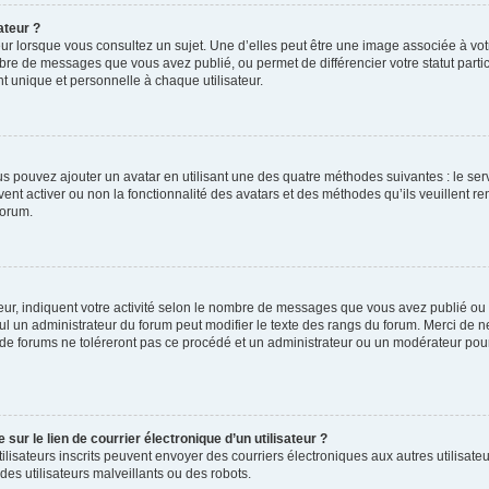
ateur ?
ur lorsque vous consultez un sujet. Une d’elles peut être une image associée à vo
mbre de messages que vous avez publié, ou permet de différencier votre statut parti
 unique et personnelle à chaque utilisateur.
ous pouvez ajouter un avatar en utilisant une des quatre méthodes suivantes : le serv
ent activer ou non la fonctionnalité des avatars et des méthodes qu’ils veuillent ren
forum.
ur, indiquent votre activité selon le nombre de messages que vous avez publié ou id
eul un administrateur du forum peut modifier le texte des rangs du forum. Merci de 
de forums ne toléreront pas ce procédé et un administrateur ou un modérateur pou
ur le lien de courrier électronique d’un utilisateur ?
s utilisateurs inscrits peuvent envoyer des courriers électroniques aux autres utili
es utilisateurs malveillants ou des robots.