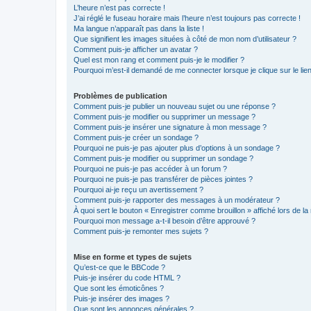
L’heure n’est pas correcte !
J’ai réglé le fuseau horaire mais l’heure n’est toujours pas correcte !
Ma langue n’apparaît pas dans la liste !
Que signifient les images situées à côté de mon nom d’utilisateur ?
Comment puis-je afficher un avatar ?
Quel est mon rang et comment puis-je le modifier ?
Pourquoi m’est-il demandé de me connecter lorsque je clique sur le lien 
Problèmes de publication
Comment puis-je publier un nouveau sujet ou une réponse ?
Comment puis-je modifier ou supprimer un message ?
Comment puis-je insérer une signature à mon message ?
Comment puis-je créer un sondage ?
Pourquoi ne puis-je pas ajouter plus d’options à un sondage ?
Comment puis-je modifier ou supprimer un sondage ?
Pourquoi ne puis-je pas accéder à un forum ?
Pourquoi ne puis-je pas transférer de pièces jointes ?
Pourquoi ai-je reçu un avertissement ?
Comment puis-je rapporter des messages à un modérateur ?
À quoi sert le bouton « Enregistrer comme brouillon » affiché lors de la 
Pourquoi mon message a-t-il besoin d’être approuvé ?
Comment puis-je remonter mes sujets ?
Mise en forme et types de sujets
Qu’est-ce que le BBCode ?
Puis-je insérer du code HTML ?
Que sont les émoticônes ?
Puis-je insérer des images ?
Que sont les annonces générales ?