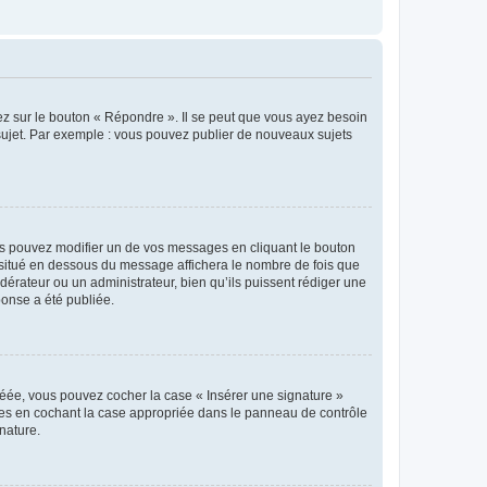
ez sur le bouton « Répondre ». Il se peut que vous ayez besoin
 sujet. Par exemple : vous pouvez publier de nouveaux sujets
s pouvez modifier un de vos messages en cliquant le bouton
e situé en dessous du message affichera le nombre de fois que
modérateur ou un administrateur, bien qu’ils puissent rédiger une
ponse a été publiée.
réée, vous pouvez cocher la case « Insérer une signature »
ages en cochant la case appropriée dans le panneau de contrôle
gnature.