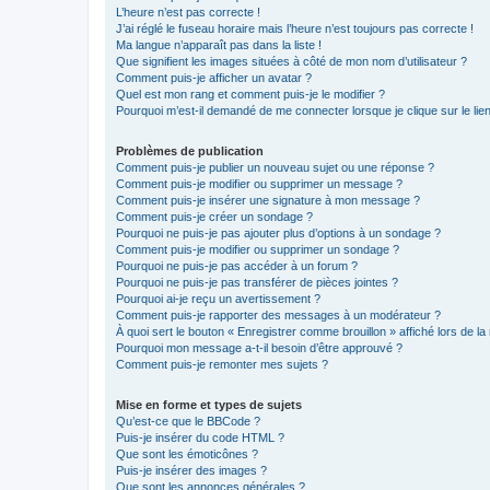
L’heure n’est pas correcte !
J’ai réglé le fuseau horaire mais l’heure n’est toujours pas correcte !
Ma langue n’apparaît pas dans la liste !
Que signifient les images situées à côté de mon nom d’utilisateur ?
Comment puis-je afficher un avatar ?
Quel est mon rang et comment puis-je le modifier ?
Pourquoi m’est-il demandé de me connecter lorsque je clique sur le lien 
Problèmes de publication
Comment puis-je publier un nouveau sujet ou une réponse ?
Comment puis-je modifier ou supprimer un message ?
Comment puis-je insérer une signature à mon message ?
Comment puis-je créer un sondage ?
Pourquoi ne puis-je pas ajouter plus d’options à un sondage ?
Comment puis-je modifier ou supprimer un sondage ?
Pourquoi ne puis-je pas accéder à un forum ?
Pourquoi ne puis-je pas transférer de pièces jointes ?
Pourquoi ai-je reçu un avertissement ?
Comment puis-je rapporter des messages à un modérateur ?
À quoi sert le bouton « Enregistrer comme brouillon » affiché lors de la 
Pourquoi mon message a-t-il besoin d’être approuvé ?
Comment puis-je remonter mes sujets ?
Mise en forme et types de sujets
Qu’est-ce que le BBCode ?
Puis-je insérer du code HTML ?
Que sont les émoticônes ?
Puis-je insérer des images ?
Que sont les annonces générales ?