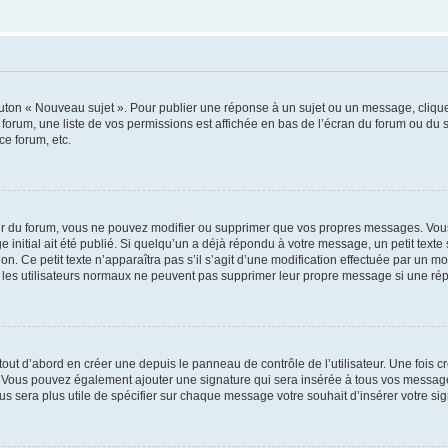
outon « Nouveau sujet ». Pour publier une réponse à un sujet ou un message, cliqu
 forum, une liste de vos permissions est affichée en bas de l’écran du forum ou du
ce forum, etc.
r du forum, vous ne pouvez modifier ou supprimer que vos propres messages. Vou
 initial ait été publié. Si quelqu’un a déjà répondu à votre message, un petit text
ion. Ce petit texte n’apparaîtra pas s’il s’agit d’une modification effectuée par un 
ue les utilisateurs normaux ne peuvent pas supprimer leur propre message si une ré
ut d’abord en créer une depuis le panneau de contrôle de l’utilisateur. Une fois c
ure. Vous pouvez également ajouter une signature qui sera insérée à tous vos mess
 vous sera plus utile de spécifier sur chaque message votre souhait d’insérer votre si