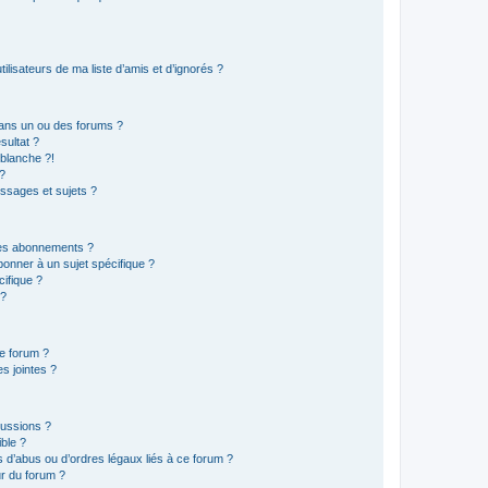
lisateurs de ma liste d’amis et d’ignorés ?
ans un ou des forums ?
sultat ?
blanche ?!
?
ssages et sujets ?
t les abonnements ?
onner à un sujet spécifique ?
ifique ?
 ?
ce forum ?
s jointes ?
cussions ?
ible ?
 d’abus ou d’ordres légaux liés à ce forum ?
r du forum ?