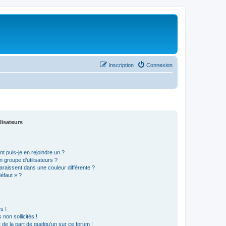
Inscription
Connexion
lisateurs
t puis-je en rejoindre un ?
 groupe d’utilisateurs ?
araissent dans une couleur différente ?
défaut » ?
s !
non sollicités !
e de la part de quelqu’un sur ce forum !