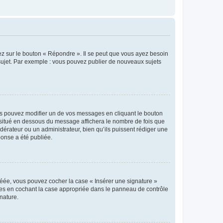
ez sur le bouton « Répondre ». Il se peut que vous ayez besoin
 sujet. Par exemple : vous pouvez publier de nouveaux sujets
s pouvez modifier un de vos messages en cliquant le bouton
e situé en dessous du message affichera le nombre de fois que
modérateur ou un administrateur, bien qu’ils puissent rédiger une
ponse a été publiée.
réée, vous pouvez cocher la case « Insérer une signature »
ages en cochant la case appropriée dans le panneau de contrôle
gnature.