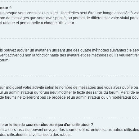
ateur ?
ur lorsque vous consultez un sujet. Une d’elles peut être une image associée à vo
mbre de messages que vous avez publié, ou permet de différencier votre statut parti
 unique et personnelle à chaque utilisateur.
ous pouvez ajouter un avatar en utilisant une des quatre méthodes suivantes : le serv
ent activer ou non la fonctionnalité des avatars et des méthodes qu’ils veuillent ren
forum.
ur, indiquent votre activité selon le nombre de messages que vous avez publié ou id
eul un administrateur du forum peut modifier le texte des rangs du forum. Merci de 
de forums ne toléreront pas ce procédé et un administrateur ou un modérateur pou
ur le lien de courrier électronique d’un utilisateur ?
s utilisateurs inscrits peuvent envoyer des courriers électroniques aux autres utili
es utilisateurs malveillants ou des robots.