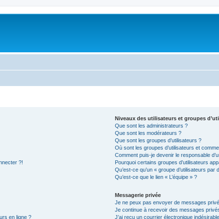
Niveaux des utilisateurs et groupes d’uti
Que sont les administrateurs ?
Que sont les modérateurs ?
Que sont les groupes d’utilisateurs ?
Où sont les groupes d’utilisateurs et commen
Comment puis-je devenir le responsable d’un
nnecter ?!
Pourquoi certains groupes d’utilisateurs app
Qu’est-ce qu’un « groupe d’utilisateurs par 
Qu’est-ce que le lien « L’équipe » ?
Messagerie privée
Je ne peux pas envoyer de messages privé
Je continue à recevoir des messages privés 
urs en ligne ?
J’ai reçu un courrier électronique indésirabl