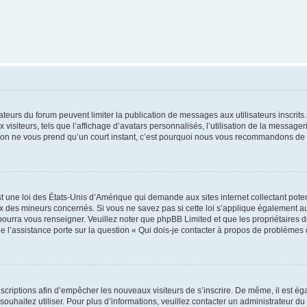
trateurs du forum peuvent limiter la publication de messages aux utilisateurs inscri
visiteurs, tels que l’affichage d’avatars personnalisés, l’utilisation de la messager
ription ne vous prend qu’un court instant, c’est pourquoi nous vous recommandons de l
t une loi des États-Unis d’Amérique qui demande aux sites internet collectant pot
 des mineurs concernés. Si vous ne savez pas si cette loi s’applique également au
 pourra vous renseigner. Veuillez noter que phpBB Limited et que les propriétaires
ue l’assistance porte sur la question « Qui dois-je contacter à propos de problèmes 
inscriptions afin d’empêcher les nouveaux visiteurs de s’inscrire. De même, il est é
s souhaitez utiliser. Pour plus d’informations, veuillez contacter un administrateur du