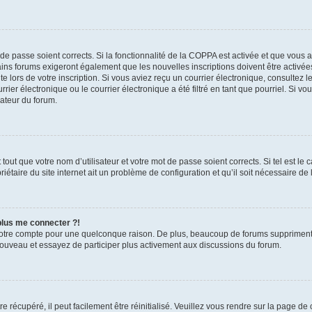
t de passe soient corrects. Si la fonctionnalité de la COPPA est activée et que vous 
ains forums exigeront également que les nouvelles inscriptions doivent être activée
te lors de votre inscription. Si vous aviez reçu un courrier électronique, consultez l
r électronique ou le courrier électronique a été filtré en tant que pourriel. Si vo
rateur du forum.
out que votre nom d’utilisateur et votre mot de passe soient corrects. Si tel est le
iétaire du site internet ait un problème de configuration et qu’il soit nécessaire de l
 plus me connecter ?!
votre compte pour une quelconque raison. De plus, beaucoup de forums suppriment pér
 nouveau et essayez de participer plus activement aux discussions du forum.
 récupéré, il peut facilement être réinitialisé. Veuillez vous rendre sur la page de