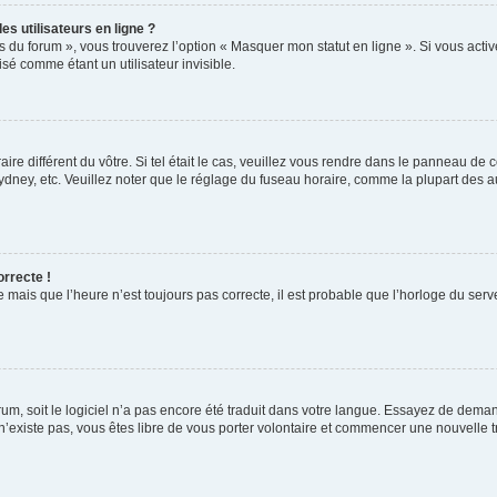
s utilisateurs en ligne ?
s du forum », vous trouverez l’option « Masquer mon statut en ligne ». Si vous activ
é comme étant un utilisateur invisible.
aire différent du vôtre. Si tel était le cas, veuillez vous rendre dans le panneau de co
ey, etc. Veuillez noter que le réglage du fuseau horaire, comme la plupart des autr
orrecte !
 mais que l’heure n’est toujours pas correcte, il est probable que l’horloge du serve
orum, soit le logiciel n’a pas encore été traduit dans votre langue. Essayez de deman
 n’existe pas, vous êtes libre de vous porter volontaire et commencer une nouvelle t