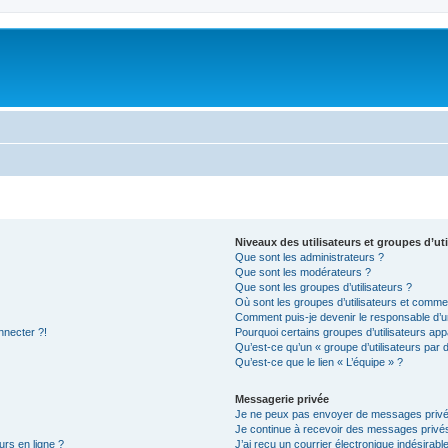
Niveaux des utilisateurs et groupes d’uti
Que sont les administrateurs ?
Que sont les modérateurs ?
Que sont les groupes d’utilisateurs ?
Où sont les groupes d’utilisateurs et commen
Comment puis-je devenir le responsable d’un
nnecter ?!
Pourquoi certains groupes d’utilisateurs app
Qu’est-ce qu’un « groupe d’utilisateurs par 
Qu’est-ce que le lien « L’équipe » ?
Messagerie privée
Je ne peux pas envoyer de messages privé
Je continue à recevoir des messages privés 
urs en ligne ?
J’ai reçu un courrier électronique indésirabl