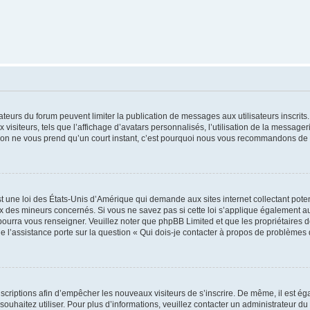
trateurs du forum peuvent limiter la publication de messages aux utilisateurs inscri
visiteurs, tels que l’affichage d’avatars personnalisés, l’utilisation de la messager
ription ne vous prend qu’un court instant, c’est pourquoi nous vous recommandons de l
t une loi des États-Unis d’Amérique qui demande aux sites internet collectant pot
 des mineurs concernés. Si vous ne savez pas si cette loi s’applique également au
 pourra vous renseigner. Veuillez noter que phpBB Limited et que les propriétaires
ue l’assistance porte sur la question « Qui dois-je contacter à propos de problèmes 
inscriptions afin d’empêcher les nouveaux visiteurs de s’inscrire. De même, il est é
s souhaitez utiliser. Pour plus d’informations, veuillez contacter un administrateur du