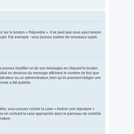
ez sur le bouton « Répondre ». Il se peut que vous ayez besoin
 sujet. Par exemple : vous pouvez publier de nouveaux sujets
s pouvez modifier un de vos messages en cliquant le bouton
e situé en dessous du message affichera le nombre de fois que
modérateur ou un administrateur, bien qu’ils puissent rédiger une
ponse a été publiée.
réée, vous pouvez cocher la case « Insérer une signature »
ages en cochant la case appropriée dans le panneau de contrôle
gnature.