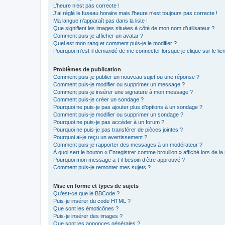
L’heure n’est pas correcte !
J’ai réglé le fuseau horaire mais l’heure n’est toujours pas correcte !
Ma langue n’apparaît pas dans la liste !
Que signifient les images situées à côté de mon nom d’utilisateur ?
Comment puis-je afficher un avatar ?
Quel est mon rang et comment puis-je le modifier ?
Pourquoi m’est-il demandé de me connecter lorsque je clique sur le lien 
Problèmes de publication
Comment puis-je publier un nouveau sujet ou une réponse ?
Comment puis-je modifier ou supprimer un message ?
Comment puis-je insérer une signature à mon message ?
Comment puis-je créer un sondage ?
Pourquoi ne puis-je pas ajouter plus d’options à un sondage ?
Comment puis-je modifier ou supprimer un sondage ?
Pourquoi ne puis-je pas accéder à un forum ?
Pourquoi ne puis-je pas transférer de pièces jointes ?
Pourquoi ai-je reçu un avertissement ?
Comment puis-je rapporter des messages à un modérateur ?
À quoi sert le bouton « Enregistrer comme brouillon » affiché lors de la 
Pourquoi mon message a-t-il besoin d’être approuvé ?
Comment puis-je remonter mes sujets ?
Mise en forme et types de sujets
Qu’est-ce que le BBCode ?
Puis-je insérer du code HTML ?
Que sont les émoticônes ?
Puis-je insérer des images ?
Que sont les annonces générales ?