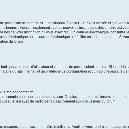
t de passe soient corrects. Si la fonctionnalité de la COPPA est activée et que vous 
ains forums exigeront également que les nouvelles inscriptions doivent être activée
te lors de votre inscription. Si vous aviez reçu un courrier électronique, consultez l
r électronique ou le courrier électronique a été filtré en tant que pourriel. Si vo
rateur du forum.
out que votre nom d’utilisateur et votre mot de passe soient corrects. Si tel est le
iétaire du site internet ait un problème de configuration et qu’il soit nécessaire de l
 plus me connecter ?!
votre compte pour une quelconque raison. De plus, beaucoup de forums suppriment pér
 nouveau et essayez de participer plus activement aux discussions du forum.
 récupéré, il peut facilement être réinitialisé. Veuillez vous rendre sur la page de