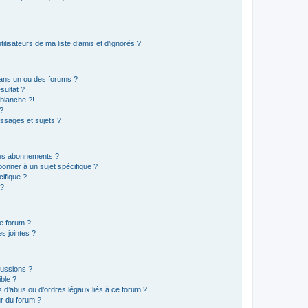
lisateurs de ma liste d’amis et d’ignorés ?
ans un ou des forums ?
sultat ?
blanche ?!
?
ssages et sujets ?
t les abonnements ?
onner à un sujet spécifique ?
ifique ?
 ?
ce forum ?
s jointes ?
cussions ?
ible ?
 d’abus ou d’ordres légaux liés à ce forum ?
r du forum ?