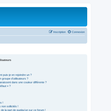
Inscription
Connexion
lisateurs
t puis-je en rejoindre un ?
 groupe d’utilisateurs ?
araissent dans une couleur différente ?
défaut » ?
s !
non sollicités !
e de la part de quelqu’un sur ce forum !