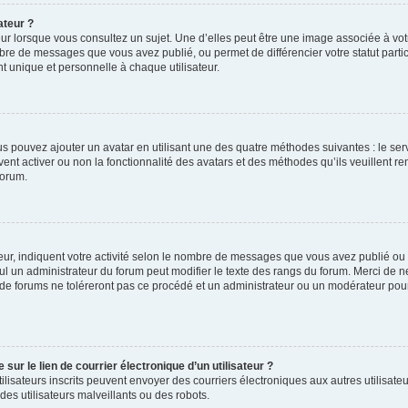
ateur ?
ur lorsque vous consultez un sujet. Une d’elles peut être une image associée à vo
mbre de messages que vous avez publié, ou permet de différencier votre statut parti
 unique et personnelle à chaque utilisateur.
ous pouvez ajouter un avatar en utilisant une des quatre méthodes suivantes : le serv
ent activer ou non la fonctionnalité des avatars et des méthodes qu’ils veuillent ren
forum.
ur, indiquent votre activité selon le nombre de messages que vous avez publié ou id
eul un administrateur du forum peut modifier le texte des rangs du forum. Merci de 
de forums ne toléreront pas ce procédé et un administrateur ou un modérateur pou
ur le lien de courrier électronique d’un utilisateur ?
s utilisateurs inscrits peuvent envoyer des courriers électroniques aux autres utili
es utilisateurs malveillants ou des robots.