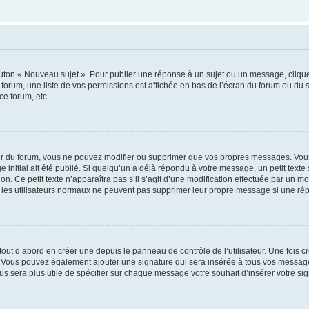
outon « Nouveau sujet ». Pour publier une réponse à un sujet ou un message, cliqu
 forum, une liste de vos permissions est affichée en bas de l’écran du forum ou du
ce forum, etc.
r du forum, vous ne pouvez modifier ou supprimer que vos propres messages. Vou
 initial ait été publié. Si quelqu’un a déjà répondu à votre message, un petit text
ion. Ce petit texte n’apparaîtra pas s’il s’agit d’une modification effectuée par un 
ue les utilisateurs normaux ne peuvent pas supprimer leur propre message si une ré
ut d’abord en créer une depuis le panneau de contrôle de l’utilisateur. Une fois c
ure. Vous pouvez également ajouter une signature qui sera insérée à tous vos mess
 vous sera plus utile de spécifier sur chaque message votre souhait d’insérer votre si