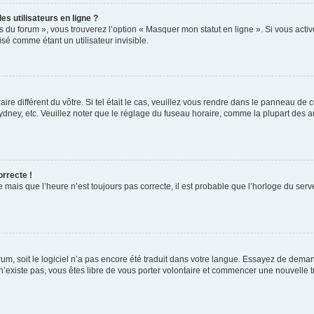
s utilisateurs en ligne ?
s du forum », vous trouverez l’option « Masquer mon statut en ligne ». Si vous activ
é comme étant un utilisateur invisible.
aire différent du vôtre. Si tel était le cas, veuillez vous rendre dans le panneau de co
ey, etc. Veuillez noter que le réglage du fuseau horaire, comme la plupart des autr
orrecte !
 mais que l’heure n’est toujours pas correcte, il est probable que l’horloge du serve
orum, soit le logiciel n’a pas encore été traduit dans votre langue. Essayez de deman
 n’existe pas, vous êtes libre de vous porter volontaire et commencer une nouvelle t