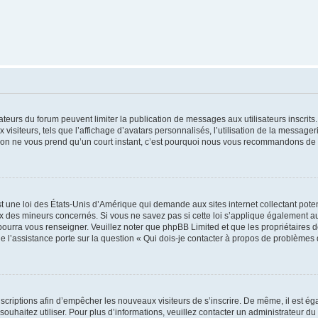
trateurs du forum peuvent limiter la publication de messages aux utilisateurs inscri
visiteurs, tels que l’affichage d’avatars personnalisés, l’utilisation de la messager
ription ne vous prend qu’un court instant, c’est pourquoi nous vous recommandons de l
t une loi des États-Unis d’Amérique qui demande aux sites internet collectant pot
 des mineurs concernés. Si vous ne savez pas si cette loi s’applique également au
 pourra vous renseigner. Veuillez noter que phpBB Limited et que les propriétaires
ue l’assistance porte sur la question « Qui dois-je contacter à propos de problèmes 
inscriptions afin d’empêcher les nouveaux visiteurs de s’inscrire. De même, il est é
s souhaitez utiliser. Pour plus d’informations, veuillez contacter un administrateur du