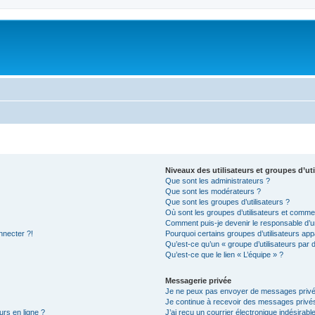
Niveaux des utilisateurs et groupes d’uti
Que sont les administrateurs ?
Que sont les modérateurs ?
Que sont les groupes d’utilisateurs ?
Où sont les groupes d’utilisateurs et commen
Comment puis-je devenir le responsable d’un
nnecter ?!
Pourquoi certains groupes d’utilisateurs app
Qu’est-ce qu’un « groupe d’utilisateurs par 
Qu’est-ce que le lien « L’équipe » ?
Messagerie privée
Je ne peux pas envoyer de messages privé
Je continue à recevoir des messages privés 
urs en ligne ?
J’ai reçu un courrier électronique indésirabl