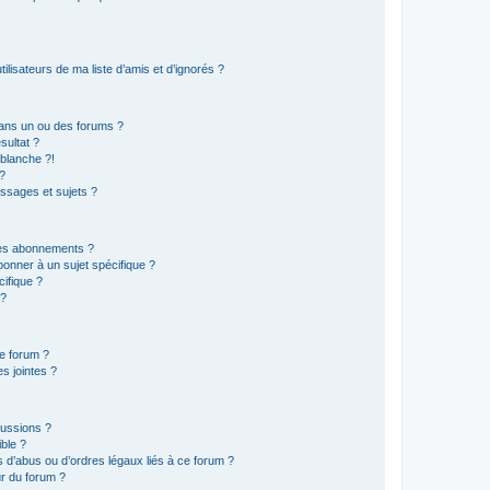
lisateurs de ma liste d’amis et d’ignorés ?
ans un ou des forums ?
sultat ?
blanche ?!
?
ssages et sujets ?
t les abonnements ?
onner à un sujet spécifique ?
ifique ?
 ?
ce forum ?
s jointes ?
cussions ?
ible ?
 d’abus ou d’ordres légaux liés à ce forum ?
r du forum ?