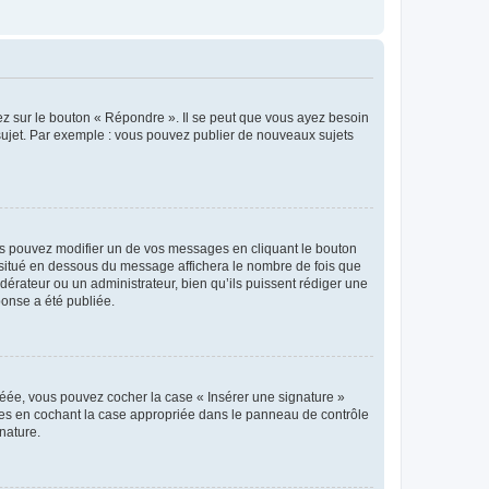
ez sur le bouton « Répondre ». Il se peut que vous ayez besoin
 sujet. Par exemple : vous pouvez publier de nouveaux sujets
s pouvez modifier un de vos messages en cliquant le bouton
e situé en dessous du message affichera le nombre de fois que
modérateur ou un administrateur, bien qu’ils puissent rédiger une
ponse a été publiée.
réée, vous pouvez cocher la case « Insérer une signature »
ages en cochant la case appropriée dans le panneau de contrôle
gnature.