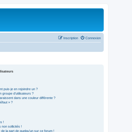
Inscription
Connexion
lisateurs
t puis-je en rejoindre un ?
 groupe d’utilisateurs ?
araissent dans une couleur différente ?
défaut » ?
s !
non sollicités !
e de la part de quelqu’un sur ce forum !