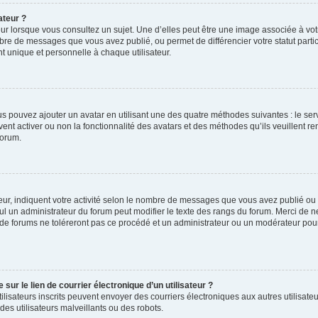
ateur ?
ur lorsque vous consultez un sujet. Une d’elles peut être une image associée à vo
mbre de messages que vous avez publié, ou permet de différencier votre statut parti
 unique et personnelle à chaque utilisateur.
ous pouvez ajouter un avatar en utilisant une des quatre méthodes suivantes : le serv
ent activer ou non la fonctionnalité des avatars et des méthodes qu’ils veuillent ren
forum.
ur, indiquent votre activité selon le nombre de messages que vous avez publié ou id
eul un administrateur du forum peut modifier le texte des rangs du forum. Merci de 
de forums ne toléreront pas ce procédé et un administrateur ou un modérateur pou
ur le lien de courrier électronique d’un utilisateur ?
s utilisateurs inscrits peuvent envoyer des courriers électroniques aux autres utili
es utilisateurs malveillants ou des robots.