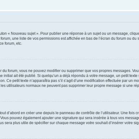
outon « Nouveau sujet ». Pour publier une réponse à un sujet ou un message, cliqu
 forum, une liste de vos permissions est affichée en bas de l’écran du forum ou du
ce forum, etc.
r du forum, vous ne pouvez modifier ou supprimer que vos propres messages. Vou
 initial ait été publié. Si quelqu’un a déjà répondu à votre message, un petit text
ion. Ce petit texte n’apparaîtra pas s’il s’agit d’une modification effectuée par un 
ue les utilisateurs normaux ne peuvent pas supprimer leur propre message si une ré
ut d’abord en créer une depuis le panneau de contrôle de l’utilisateur. Une fois c
ure. Vous pouvez également ajouter une signature qui sera insérée à tous vos mess
 vous sera plus utile de spécifier sur chaque message votre souhait d’insérer votre si