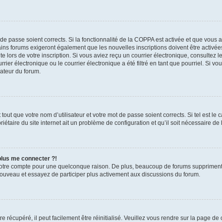
t de passe soient corrects. Si la fonctionnalité de la COPPA est activée et que vous 
ains forums exigeront également que les nouvelles inscriptions doivent être activée
te lors de votre inscription. Si vous aviez reçu un courrier électronique, consultez l
r électronique ou le courrier électronique a été filtré en tant que pourriel. Si vo
rateur du forum.
out que votre nom d’utilisateur et votre mot de passe soient corrects. Si tel est le
iétaire du site internet ait un problème de configuration et qu’il soit nécessaire de l
 plus me connecter ?!
votre compte pour une quelconque raison. De plus, beaucoup de forums suppriment pér
 nouveau et essayez de participer plus activement aux discussions du forum.
 récupéré, il peut facilement être réinitialisé. Veuillez vous rendre sur la page de