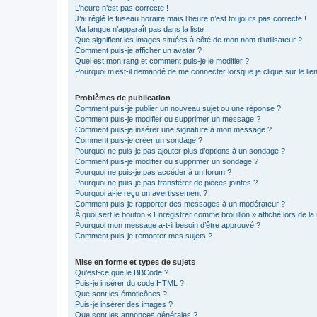
L’heure n’est pas correcte !
J’ai réglé le fuseau horaire mais l’heure n’est toujours pas correcte !
Ma langue n’apparaît pas dans la liste !
Que signifient les images situées à côté de mon nom d’utilisateur ?
Comment puis-je afficher un avatar ?
Quel est mon rang et comment puis-je le modifier ?
Pourquoi m’est-il demandé de me connecter lorsque je clique sur le lien 
Problèmes de publication
Comment puis-je publier un nouveau sujet ou une réponse ?
Comment puis-je modifier ou supprimer un message ?
Comment puis-je insérer une signature à mon message ?
Comment puis-je créer un sondage ?
Pourquoi ne puis-je pas ajouter plus d’options à un sondage ?
Comment puis-je modifier ou supprimer un sondage ?
Pourquoi ne puis-je pas accéder à un forum ?
Pourquoi ne puis-je pas transférer de pièces jointes ?
Pourquoi ai-je reçu un avertissement ?
Comment puis-je rapporter des messages à un modérateur ?
À quoi sert le bouton « Enregistrer comme brouillon » affiché lors de la 
Pourquoi mon message a-t-il besoin d’être approuvé ?
Comment puis-je remonter mes sujets ?
Mise en forme et types de sujets
Qu’est-ce que le BBCode ?
Puis-je insérer du code HTML ?
Que sont les émoticônes ?
Puis-je insérer des images ?
Que sont les annonces générales ?